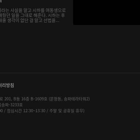
이라는 사실을 알고 시하를 여동생으로
해줬던 일을 그대로 해준다. 시하는 후
줄 생각이 없단 걸 알고 선법을...
처리방침
01, B동 16층 B-1609호 (문정동, 송파테라타워2)
울송파-3233호
:00 / 점심시간 12:30~13:30 / 주말 및 공휴일 휴무)