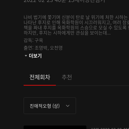
나비 법기에 쫓기며 신분이 탄로 날 위기에 처한 시하는
나타난 후지로 인해 옥화학원이 시끄러워지고, 여러 장
책을 짜내 후지를 옥화학원의 스승으로 모실 수 있도록 
하지만, 후지는 시하에게만 관심을 보이는데...
감독:
구옥
출연:
조영박,
오천영
관람등급:
더보기
전체회차
추천
친애적오형 (상)