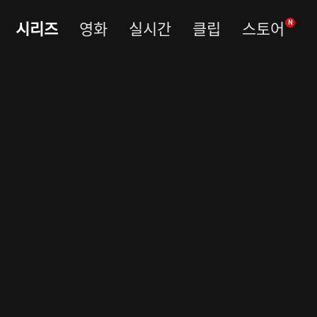
시리즈
영화
실시간
클립
스토어
N