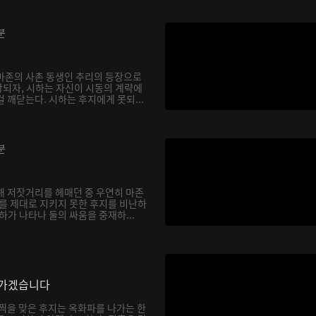
분
마존의 사촌 동생인 추리의 등장으로
되자, 시하는 자신이 시동의 계략에
 깨닫는다. 시하는 후지에게 못되...
분
해 저잣거리를 헤매던 중 우연히 마존
하를 제대로 지키지 못한 후지를 비난하
하가 나타나 둘의 싸움을 중재하...
나가겠습니다
채찍을 맞은 후지는 옥화파를 나가는 한