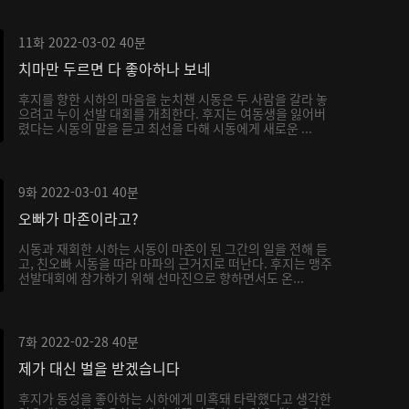
11화
2022-03-02
40분
치마만 두르면 다 좋아하나 보네
후지를 향한 시하의 마음을 눈치챈 시동은 두 사람을 갈라 놓
으려고 누이 선발 대회를 개최한다. 후지는 여동생을 잃어버
렸다는 시동의 말을 듣고 최선을 다해 시동에게 새로운 ...
9화
2022-03-01
40분
오빠가 마존이라고?
시동과 재회한 시하는 시동이 마존이 된 그간의 일을 전해 듣
고, 친오빠 시동을 따라 마파의 근거지로 떠난다. 후지는 맹주
선발대회에 참가하기 위해 선마진으로 향하면서도 온...
7화
2022-02-28
40분
제가 대신 벌을 받겠습니다
후지가 동성을 좋아하는 시하에게 미혹돼 타락했다고 생각한