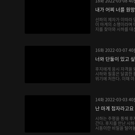
18화
2022-03-08
40
내가 어찌 너를 원
선파의 제자가 이따라 
이 마계의 소행이라며 
지를 찾아와 시하를 대신
16화
2022-03-07
40
너와 단둘이 있고 
후지에게 응시 자격을 
시하와 필홍은 달콤한 
위기에 처한다. 이때 이
14화
2022-03-03
40
난 마계 첩자라고요
시하는 추평을 통해 후
간다. 후지를 만난 시
시동이란 비밀을 털어놓으