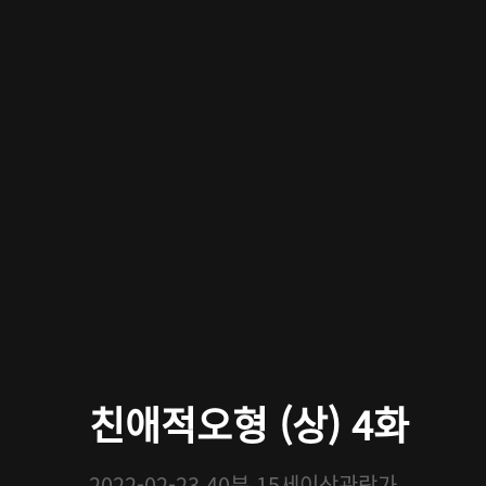
친애적오형 (상) 4화
2022-02-23
40분
15세이상관람가