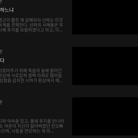
분
망하느냐
영근이 뽑힌 채 살해되자 선파는 이것
마계를 견제한다. 선파의 사매들은 후
해 후지를 보필하겠다고 하고, 이...
분
싶다
되찾아주기 위해 죽음의 숲에 들어간
환상에 사로잡혀 절벽 아래로 떨어질
상함을 감지한 시하가 환상에서 깨...
분
지와 약속을 잡고, 몰래 후지를 만나러
하는 마존이 자신이 잃어버렸던 친오빠
며, 시동을 연모하는 게 아...