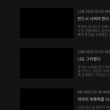
12화
2022-03-02
40
반드시 너여야 한다
마계의 성녀이자 진짜 
누이 선발대회가 일단락
빠져 후지를 오해했단 걸
10화
2022-03-01
40
나도 그리웠다
후지는 시하를 찾기 위
을 만나고, 마존은 시
며 공격한다. 하지만 시
8화
2022-02-28
40분
차라리 옥화파를 
시하 대신 원 장문의 