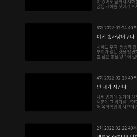
이 있어도 끝까지 시하
금된 시하를 찾아가 후
6화
2022-02-24
40분
이게 솜사탕이구나
시하는 후지, 필홍과 
뿌리가 없는 것을 발견
를 담은 통을 영수에 걸
4화
2022-02-23
40분
넌 내가 지킨다
나비 법기에 쫓기며 신
덕분에 그 위기를 모면
해 옥화학원이 시끄러워지
2화
2022-02-22
40분
새로운 수련법입니