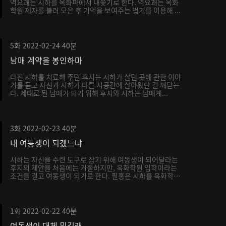
역요괘는 시하를 옥화파에서 내쫓기로 한다. 역요괘는 옥화
학원 제자를 불러 모은 후 기억을 보여주는 법기를 이용해 ...
5화
2022-02-24
40분
남매 계약을 봉인하마
다친 시하를 치료해 주던 후지는 시하가 살던 곳에 관한 이야
기를 듣고 자신과 시하가 다른 시공간에 살아왔단 걸 깨닫는
다. 제대로 된 남매가 되기 위해 후지와 시하는 남매계...
3화
2022-02-23
40분
내 여동생이 되겠느냐
시하는 자신을 수련 도구로 삼기 위해 여동생이 되어달라는
후지의 제안을 처음에는 거절하지만, 옥화학원 입학이라는
조건을 걸고 여동생이 되기로 한다. 필홍은 시하를 옥화학
원...
1화
2022-02-22
40분
여동생이 대체 뭐길래