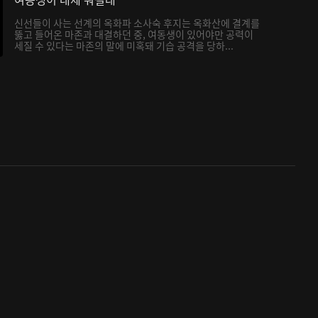
신선들이 사는 선계의 옥화파 소사숙 후지는 옥화산에 결계를
뚫고 들어온 마존과 대결하던 중, 여동생이 있어야만 공력이
세질 수 있다는 마존의 말에 미혹돼 기습 공격을 당하...