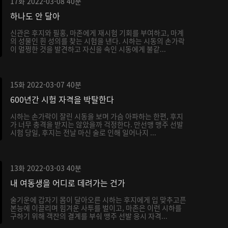
17화
2022-03-08
40분
하나도 안 달아
신관은 후지와 필홍, 마존에게 재시험 기회를 부여하고, 마계
의 성물인 흰 성의를 찾는 시험을 낸다. 시하는 시동의 손가락
이 멀쩡한 것을 발견하고 자신을 속인 시동에게 불같...
15화
2022-03-07
40분
600년간 시험 자격을 박탈한다
시하는 손가락이 잘린 시동을 보며 가슴 아파하는 한편, 후지
가 너무 충격을 받지는 않았을까 걱정한다. 만선맹 맹주 선발
시험 당일, 후지는 전날 마신 술로 인해 일어나지 ...
13화
2022-03-03
40분
내 여동생을 어디로 데려가는 건가
술기운에 갑자기 몸이 달아오른 시하는 후지에게 입 맞추고픈
본능에 이끌리며 힘겨운 사투를 벌이고, 마존은 이런 시하를
구하기 위해 객잔의 결계를 부숴 맹주 선발 응시 자격...