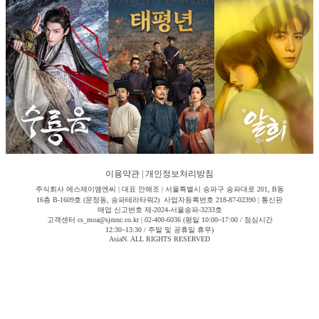
이용약관
|
개인정보처리방침
주식회사 에스제이엠엔씨 | 대표 안해조 | 서울특별시 송파구 송파대로 201, B동
16층 B-1609호 (문정동, 송파테라타워2) 사업자등록번호 218-87-02390 | 통신판
매업 신고번호 제-2024-서울송파-3233호
고객센터 cs_moa@sjmnc.co.kr | 02-400-6036 (평일 10:00~17:00 / 점심시간
12:30~13:30 / 주말 및 공휴일 휴무)
AsiaN. ALL RIGHTS RESERVED