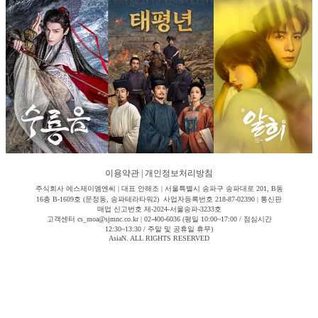
이용약관
|
개인정보처리방침
주식회사 에스제이엠엔씨 | 대표 안해조 | 서울특별시 송파구 송파대로 201, B동
16층 B-1609호 (문정동, 송파테라타워2) 사업자등록번호 218-87-02390 | 통신판
매업 신고번호 제-2024-서울송파-3233호
고객센터 cs_moa@sjmnc.co.kr | 02-400-6036 (평일 10:00~17:00 / 점심시간
12:30~13:30 / 주말 및 공휴일 휴무)
AsiaN. ALL RIGHTS RESERVED