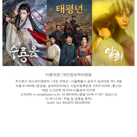
이용약관
|
개인정보처리방침
주식회사 에스제이엠엔씨 | 대표 안해조 | 서울특별시 송파구 송파대로 201, B동
16층 B-1609호 (문정동, 송파테라타워2) 사업자등록번호 218-87-02390 | 통신판
매업 신고번호 제-2024-서울송파-3233호
고객센터 cs_moa@sjmnc.co.kr | 02-400-6036 (평일 10:00~17:00 / 점심시간
12:30~13:30 / 주말 및 공휴일 휴무)
AsiaN. ALL RIGHTS RESERVED