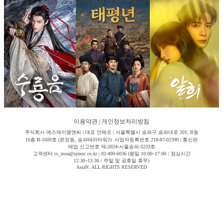
이용약관
|
개인정보처리방침
주식회사 에스제이엠엔씨 | 대표 안해조 | 서울특별시 송파구 송파대로 201, B동
16층 B-1609호 (문정동, 송파테라타워2) 사업자등록번호 218-87-02390 | 통신판
매업 신고번호 제-2024-서울송파-3233호
고객센터 cs_moa@sjmnc.co.kr | 02-400-6036 (평일 10:00~17:00 / 점심시간
12:30~13:30 / 주말 및 공휴일 휴무)
AsiaN. ALL RIGHTS RESERVED