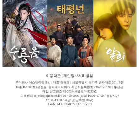
이용약관
|
개인정보처리방침
주식회사 에스제이엠엔씨 | 대표 안해조 | 서울특별시 송파구 송파대로 201, B동
16층 B-1609호 (문정동, 송파테라타워2) 사업자등록번호 218-87-02390 | 통신판
매업 신고번호 제-2024-서울송파-3233호
고객센터 cs_moa@sjmnc.co.kr | 02-400-6036 (평일 10:00~17:00 / 점심시간
12:30~13:30 / 주말 및 공휴일 휴무)
AsiaN. ALL RIGHTS RESERVED