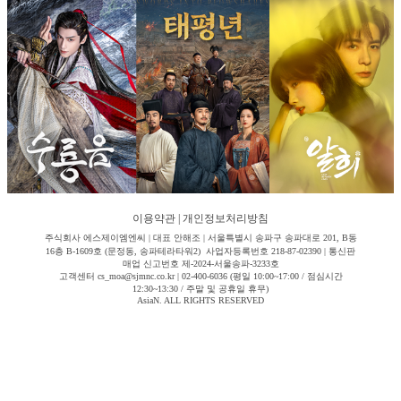
이용약관
|
개인정보처리방침
주식회사 에스제이엠엔씨 | 대표 안해조 | 서울특별시 송파구 송파대로 201, B동
16층 B-1609호 (문정동, 송파테라타워2) 사업자등록번호 218-87-02390 | 통신판
매업 신고번호 제-2024-서울송파-3233호
고객센터 cs_moa@sjmnc.co.kr | 02-400-6036 (평일 10:00~17:00 / 점심시간
12:30~13:30 / 주말 및 공휴일 휴무)
AsiaN. ALL RIGHTS RESERVED