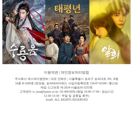
이용약관
|
개인정보처리방침
주식회사 에스제이엠엔씨 | 대표 안해조 | 서울특별시 송파구 송파대로 201, B동
16층 B-1609호 (문정동, 송파테라타워2) 사업자등록번호 218-87-02390 | 통신판
매업 신고번호 제-2024-서울송파-3233호
고객센터 cs_moa@sjmnc.co.kr | 02-400-6036 (평일 10:00~17:00 / 점심시간
12:30~13:30 / 주말 및 공휴일 휴무)
AsiaN. ALL RIGHTS RESERVED