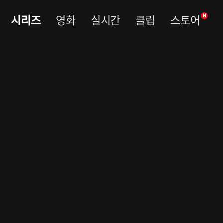
시리즈
영화
실시간
클립
스토어
N