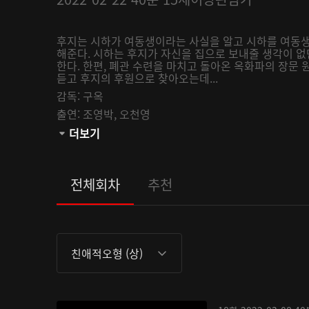
후지는 시하가 여동생이라는 사실을 알고 시하를 여동생
해준다. 시하는 후지가 자신을 집으로 보내줄 생각이 없
한다. 한편, 폐관 수련을 마치고 돌아온 옥화파의 장문
듣고 후지의 후원으로 찾아오는데...
감독:
구옥
출연:
조영박,
오천영
관람등급:
더보기
전체회차
추천
친애적오형 (상)