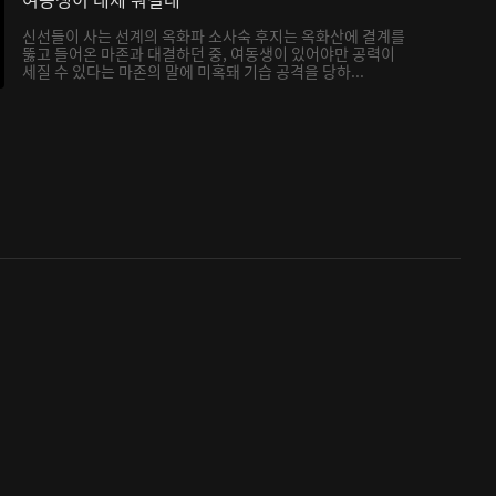
신선들이 사는 선계의 옥화파 소사숙 후지는 옥화산에 결계를
뚫고 들어온 마존과 대결하던 중, 여동생이 있어야만 공력이
세질 수 있다는 마존의 말에 미혹돼 기습 공격을 당하...