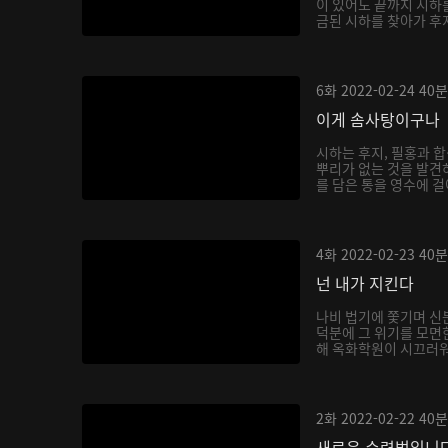
이 있어도 끝까지 시하
금된 시하를 찾아가 후
6화
2022-02-24
40분
이게 솜사탕이구나
시하는 후지, 필홍과 
뿌리가 없는 것을 발견
를 담은 통을 영수에 걸
4화
2022-02-23
40분
넌 내가 지킨다
나비 법기에 쫓기며 신
덕분에 그 위기를 모면
해 옥화학원이 시끄러워지
2화
2022-02-22
40분
새로운 수련법입니