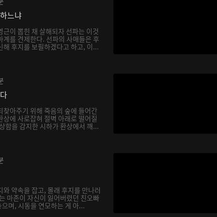
분
망하느냐
영근이 뽑힌 채 살해되자 선파는 이것
마계를 견제한다. 선파의 사매들은 후
해 후지를 보필하겠다고 하고, 이...
분
싶다
되찾아주기 위해 죽음의 숲에 들어간
환상에 사로잡혀 절벽 아래로 떨어질
상함을 감지한 시하가 환상에서 깨...
분
지와 약속을 잡고, 몰래 후지를 만나러
하는 마존이 자신이 잃어버렸던 친오빠
며, 시동을 연모하는 게 아...