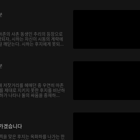
분
마존의 사촌 동생인 추리의 등장으로
되자, 시하는 자신이 시동의 계략에
 깨닫는다. 시하는 후지에게 못되...
분
해 저잣거리를 헤매던 중 우연히 마존
하를 제대로 지키지 못한 후지를 비난하
하가 나타나 둘의 싸움을 중재하...
나가겠습니다
채찍을 맞은 후지는 옥화파를 나가는 한