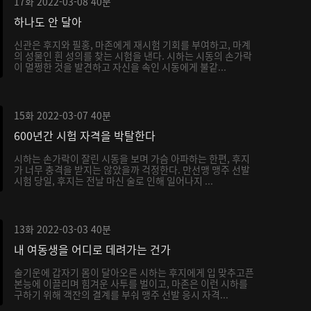
17화
2022-03-08
40분
하나도 안 달아
신관은 후지와 필홍, 마존에게 재시험 기회를 부여하고, 마계
의 성물인 흰 성의를 찾는 시험을 낸다. 시하는 시동의 손가락
이 멀쩡한 것을 발견하고 자신을 속인 시동에게 불같...
15화
2022-03-07
40분
600년간 시험 자격을 박탈한다
시하는 손가락이 잘린 시동을 보며 가슴 아파하는 한편, 후지
가 너무 충격을 받지는 않았을까 걱정한다. 만선맹 맹주 선발
시험 당일, 후지는 전날 마신 술로 인해 일어나지 ...
13화
2022-03-03
40분
내 여동생을 어디로 데려가는 건가
술기운에 갑자기 몸이 달아오른 시하는 후지에게 입 맞추고픈
본능에 이끌리며 힘겨운 사투를 벌이고, 마존은 이런 시하를
구하기 위해 객잔의 결계를 부숴 맹주 선발 응시 자격...