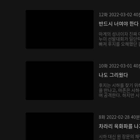
12화
2022-03-02
40
반드시 너여야 한다
마계의 성녀이자 진짜 
누이 선발대회가 일단락
빠져 후지를 오해했단 걸
10화
2022-03-01
40
나도 그리웠다
후지는 시하를 찾기 위
을 만나고, 마존은 시
며 공격한다. 하지만 시
8화
2022-02-28
40분
차라리 옥화파를 
시하 대신 원 장문의 