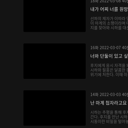
18화
2022-03-08
40
내가 어찌 너를 원
선파의 제자가 이따라 
이 마계의 소행이라며 
지를 찾아와 시하를 대신
16화
2022-03-07
40
너와 단둘이 있고 
후지에게 응시 자격을 
시하와 필홍은 달콤한 
위기에 처한다. 이때 이
14화
2022-03-03
40
난 마계 첩자라고요
시하는 추평을 통해 후
간다. 후지를 만난 시
시동이란 비밀을 털어놓으