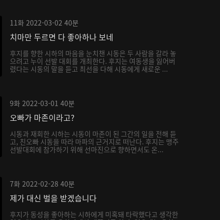
11화
2022-03-02
40분
치마만 두르면 다 좋아하나 보네
후지를 향한 시하의 마음을 눈치챈 시동은 두 사람을 갈라 놓
으려고 누이 선발 대회를 개최한다. 후지는 여동생을 잃어버
렸다는 시동의 말을 듣고 최선을 다해 시동에게 새로운 ...
9화
2022-03-01
40분
오빠가 마존이라고?
시동과 재회한 시하는 시동이 마존이 된 그간의 일을 전해 듣
고, 친오빠 시동을 따라 마파의 근거지로 떠난다. 후지는 맹주
선발대회에 참가하기 위해 선마진으로 향하면서도 온...
7화
2022-02-28
40분
제가 대신 벌을 받겠습니다
후지가 동성을 좋아하는 시하에게 미혹돼 타락했다고 생각한