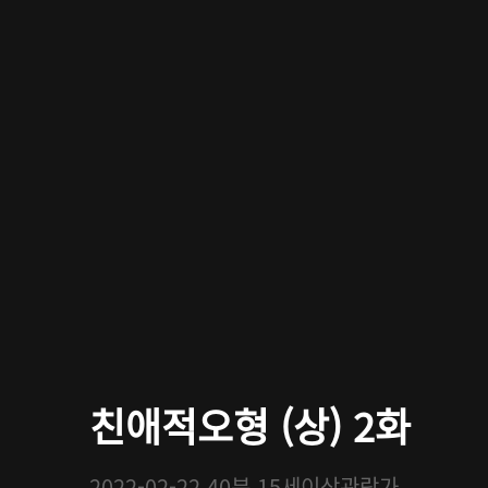
친애적오형 (상) 2화
2022-02-22
40분
15세이상관람가