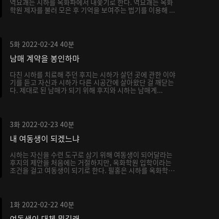
역요괘는 시하를 옥화파에서 내쫓기로 한다. 역요괘는 옥화
학원 제자를 불러 모은 후 기억을 보여주는 법기를 이용해 ...
5화
2022-02-24
40분
남매 계약을 봉인하마
다친 시하를 치료해 주던 후지는 시하가 살던 곳에 관한 이야
기를 듣고 자신과 시하가 다른 시공간에 살아왔단 걸 깨닫는
다. 제대로 된 남매가 되기 위해 후지와 시하는 남매계...
3화
2022-02-23
40분
내 여동생이 되겠느냐
시하는 자신을 수련 도구로 삼기 위해 여동생이 되어달라는
후지의 제안을 처음에는 거절하지만, 옥화학원 입학이라는
조건을 걸고 여동생이 되기로 한다. 필홍은 시하를 옥화학
원...
1화
2022-02-22
40분
여동생이 대체 뭐길래