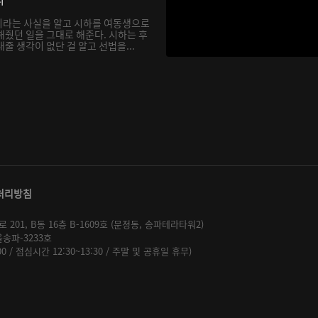
이라는 사실을 알고 시하를 여동생으로
해줬던 일을 그대로 해준다. 시하는 후
줄 생각이 없단 걸 알고 선법을...
처리방침
01, B동 16층 B-1609호 (문정동, 송파테라타워2)
울송파-3233호
:00 / 점심시간 12:30~13:30 / 주말 및 공휴일 휴무)