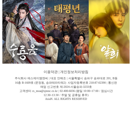
이용약관
|
개인정보처리방침
주식회사 에스제이엠엔씨 | 대표 안해조 | 서울특별시 송파구 송파대로 201, B동
16층 B-1609호 (문정동, 송파테라타워2) 사업자등록번호 218-87-02390 | 통신판
매업 신고번호 제-2024-서울송파-3233호
고객센터 cs_moa@sjmnc.co.kr | 02-400-6036 (평일 10:00~17:00 / 점심시간
12:30~13:30 / 주말 및 공휴일 휴무)
AsiaN. ALL RIGHTS RESERVED