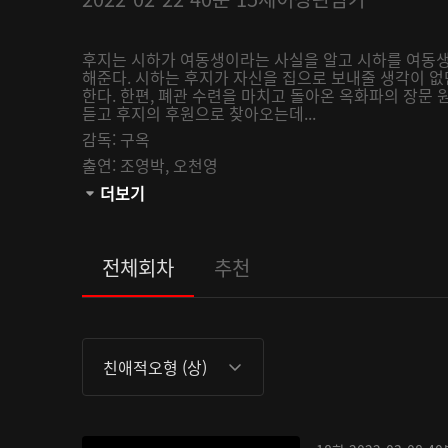
후지는 시하가 여동생이라는 사실을 알고 시하를 여동생
해준다. 시하는 후지가 자신을 집으로 보내줄 생각이 없
한다. 한편, 폐관 수련을 마치고 돌아온 옥화파의 장문
듣고 후지의 후원으로 찾아오는데...
감독:
구옥
출연:
조영박,
오천영
관람등급:
더보기
전체회차
추천
친애적오형 (상)