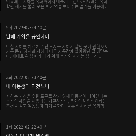
역요괘는 시하를 옥화파에서 내쫓기로 한다. 역요괘는 옥화
학원 제자를 불러 모은 후 기억을 보여주는 법기를 이용해 ...
5화
2022-02-24
40분
남매 계약을 봉인하마
다친 시하를 치료해 주던 후지는 시하가 살던 곳에 관한 이야
기를 듣고 자신과 시하가 다른 시공간에 살아왔단 걸 깨닫는
다. 제대로 된 남매가 되기 위해 후지와 시하는 남매계...
3화
2022-02-23
40분
내 여동생이 되겠느냐
시하는 자신을 수련 도구로 삼기 위해 여동생이 되어달라는
후지의 제안을 처음에는 거절하지만, 옥화학원 입학이라는
조건을 걸고 여동생이 되기로 한다. 필홍은 시하를 옥화학
원...
1화
2022-02-22
40분
여동생이 대체 뭐길래