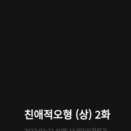
친애적오형 (상) 2화
2022-02-22
40분
15세이상관람가