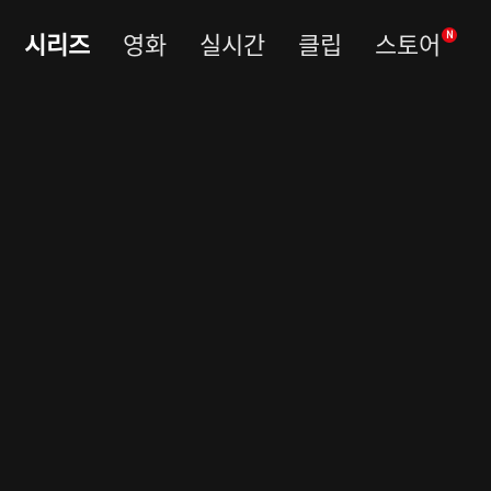
시리즈
영화
실시간
클립
스토어
N