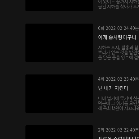
이 있어도 끝까지 시하
금된 시하를 찾아가 후
6화
2022-02-24
40분
이게 솜사탕이구나
시하는 후지, 필홍과 
뿌리가 없는 것을 발견
를 담은 통을 영수에 걸
4화
2022-02-23
40분
넌 내가 지킨다
나비 법기에 쫓기며 신
덕분에 그 위기를 모면
해 옥화학원이 시끄러워지
2화
2022-02-22
40분
새로운 수련법입니