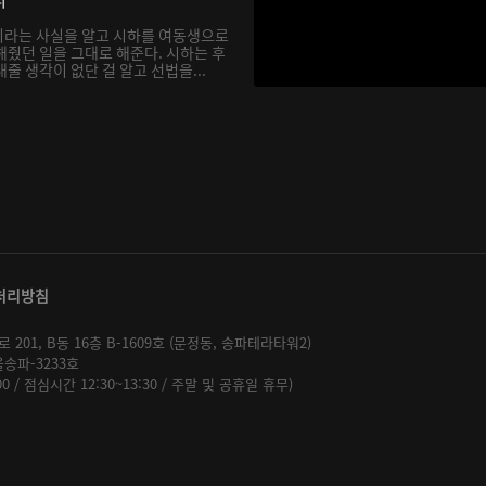
이라는 사실을 알고 시하를 여동생으로
해줬던 일을 그대로 해준다. 시하는 후
줄 생각이 없단 걸 알고 선법을...
처리방침
01, B동 16층 B-1609호 (문정동, 송파테라타워2)
울송파-3233호
:00 / 점심시간 12:30~13:30 / 주말 및 공휴일 휴무)