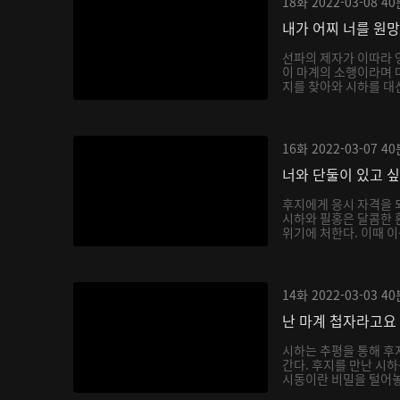
18화
2022-03-08
40
내가 어찌 너를 원
선파의 제자가 이따라 
이 마계의 소행이라며 
지를 찾아와 시하를 대신
16화
2022-03-07
40
너와 단둘이 있고 
후지에게 응시 자격을 
시하와 필홍은 달콤한 
위기에 처한다. 이때 이
14화
2022-03-03
40
난 마계 첩자라고요
시하는 추평을 통해 후
간다. 후지를 만난 시
시동이란 비밀을 털어놓으