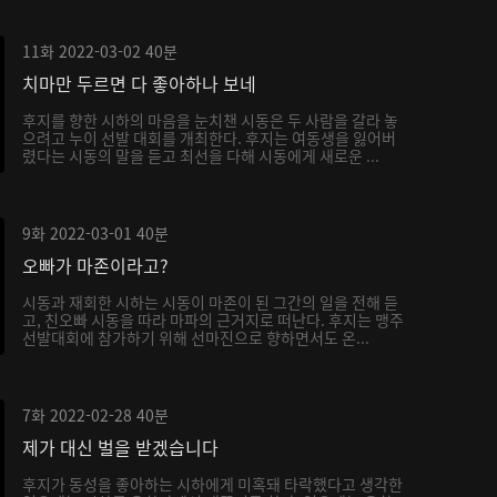
11화
2022-03-02
40분
치마만 두르면 다 좋아하나 보네
후지를 향한 시하의 마음을 눈치챈 시동은 두 사람을 갈라 놓
으려고 누이 선발 대회를 개최한다. 후지는 여동생을 잃어버
렸다는 시동의 말을 듣고 최선을 다해 시동에게 새로운 ...
9화
2022-03-01
40분
오빠가 마존이라고?
시동과 재회한 시하는 시동이 마존이 된 그간의 일을 전해 듣
고, 친오빠 시동을 따라 마파의 근거지로 떠난다. 후지는 맹주
선발대회에 참가하기 위해 선마진으로 향하면서도 온...
7화
2022-02-28
40분
제가 대신 벌을 받겠습니다
후지가 동성을 좋아하는 시하에게 미혹돼 타락했다고 생각한