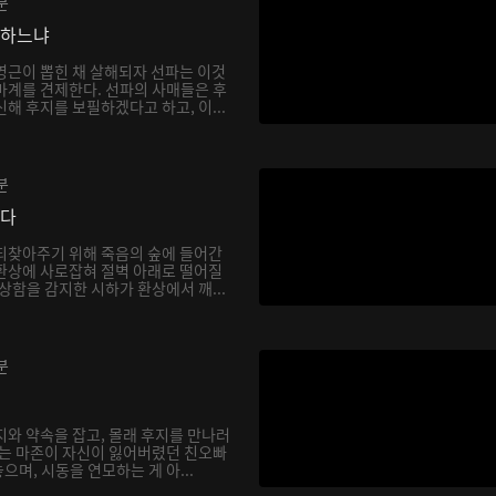
분
망하느냐
영근이 뽑힌 채 살해되자 선파는 이것
마계를 견제한다. 선파의 사매들은 후
해 후지를 보필하겠다고 하고, 이...
분
싶다
되찾아주기 위해 죽음의 숲에 들어간
환상에 사로잡혀 절벽 아래로 떨어질
상함을 감지한 시하가 환상에서 깨...
분
지와 약속을 잡고, 몰래 후지를 만나러
하는 마존이 자신이 잃어버렸던 친오빠
며, 시동을 연모하는 게 아...