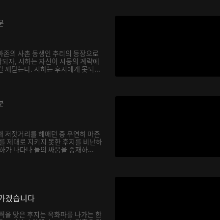
분
마존의 사촌 동생인 추리의 등장으로
되자, 시하는 자신이 시동의 계략에
 깨닫는다. 시하는 후지에게 못되...
분
해 저잣거리를 헤매던 중 우연히 마존
하를 제대로 지키지 못한 후지를 비난하
하가 나타나 둘의 싸움을 중재하...
나가겠습니다
채찍을 맞은 후지는 옥화파를 나가는 한