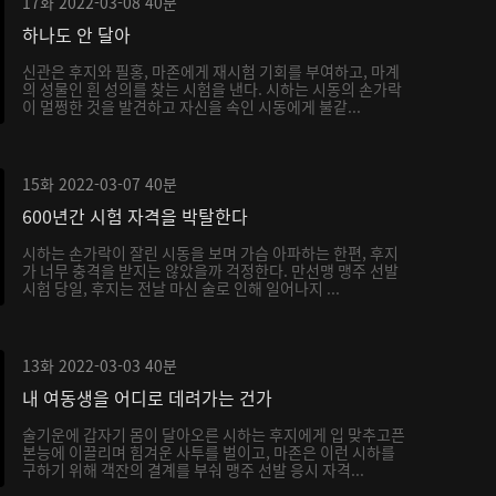
17화
2022-03-08
40분
하나도 안 달아
신관은 후지와 필홍, 마존에게 재시험 기회를 부여하고, 마계
의 성물인 흰 성의를 찾는 시험을 낸다. 시하는 시동의 손가락
이 멀쩡한 것을 발견하고 자신을 속인 시동에게 불같...
15화
2022-03-07
40분
600년간 시험 자격을 박탈한다
시하는 손가락이 잘린 시동을 보며 가슴 아파하는 한편, 후지
가 너무 충격을 받지는 않았을까 걱정한다. 만선맹 맹주 선발
시험 당일, 후지는 전날 마신 술로 인해 일어나지 ...
13화
2022-03-03
40분
내 여동생을 어디로 데려가는 건가
술기운에 갑자기 몸이 달아오른 시하는 후지에게 입 맞추고픈
본능에 이끌리며 힘겨운 사투를 벌이고, 마존은 이런 시하를
구하기 위해 객잔의 결계를 부숴 맹주 선발 응시 자격...