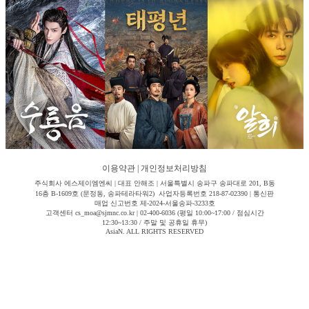
이용약관
|
개인정보처리방침
주식회사 에스제이엠엔씨 | 대표 안해조 | 서울특별시 송파구 송파대로 201, B동
16층 B-1609호 (문정동, 송파테라타워2) 사업자등록번호 218-87-02390 | 통신판
매업 신고번호 제-2024-서울송파-3233호
고객센터 cs_moa@sjmnc.co.kr | 02-400-6036 (평일 10:00~17:00 / 점심시간
12:30~13:30 / 주말 및 공휴일 휴무)
AsiaN. ALL RIGHTS RESERVED