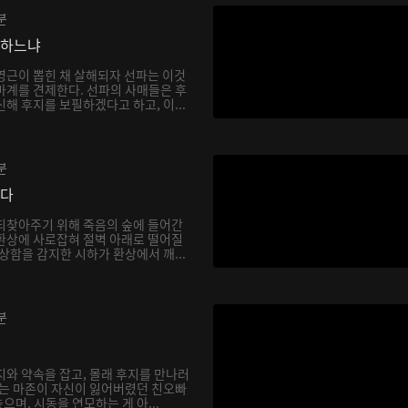
분
망하느냐
영근이 뽑힌 채 살해되자 선파는 이것
마계를 견제한다. 선파의 사매들은 후
해 후지를 보필하겠다고 하고, 이...
분
싶다
되찾아주기 위해 죽음의 숲에 들어간
환상에 사로잡혀 절벽 아래로 떨어질
상함을 감지한 시하가 환상에서 깨...
분
지와 약속을 잡고, 몰래 후지를 만나러
하는 마존이 자신이 잃어버렸던 친오빠
며, 시동을 연모하는 게 아...