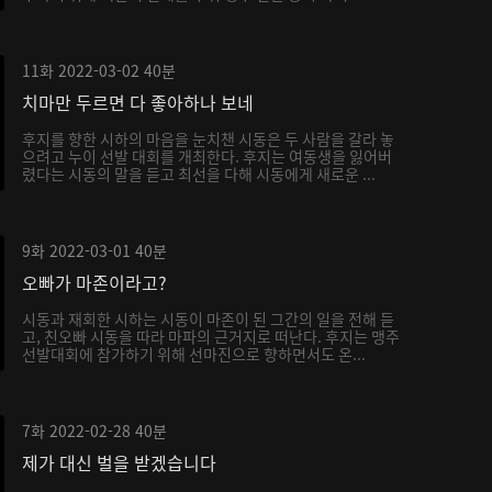
11화
2022-03-02
40분
치마만 두르면 다 좋아하나 보네
후지를 향한 시하의 마음을 눈치챈 시동은 두 사람을 갈라 놓
으려고 누이 선발 대회를 개최한다. 후지는 여동생을 잃어버
렸다는 시동의 말을 듣고 최선을 다해 시동에게 새로운 ...
9화
2022-03-01
40분
오빠가 마존이라고?
시동과 재회한 시하는 시동이 마존이 된 그간의 일을 전해 듣
고, 친오빠 시동을 따라 마파의 근거지로 떠난다. 후지는 맹주
선발대회에 참가하기 위해 선마진으로 향하면서도 온...
7화
2022-02-28
40분
제가 대신 벌을 받겠습니다