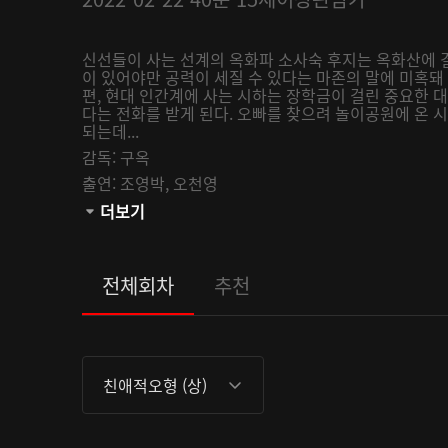
신선들이 사는 선계의 옥화파 소사숙 후지는 옥화산에 
이 있어야만 공력이 세질 수 있다는 마존의 말에 미혹돼
편, 현대 인간계에 사는 시하는 장학금이 걸린 중요한 대
다는 전화를 받게 된다. 오빠를 찾으려 놀이공원에 온
되는데...
감독:
구옥
출연:
조영박,
오천영
관람등급:
더보기
전체회차
추천
친애적오형 (상)