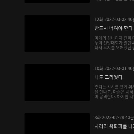
12화
2022-03-02
40
반드시 너여야 한다
마계의 성녀이자 진짜 
누이 선발대회가 일단락
빠져 후지를 오해했단 걸
10화
2022-03-01
40
나도 그리웠다
후지는 시하를 찾기 위
을 만나고, 마존은 시
며 공격한다. 하지만 시
8화
2022-02-28
40분
차라리 옥화파를 