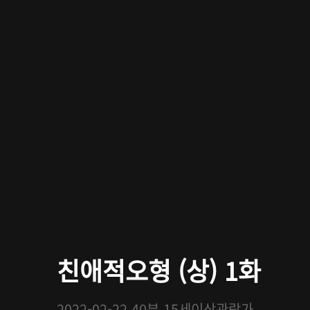
친애적오형 (상) 1화
2022-02-22
40분
15세이상관람가