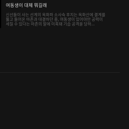
여동생이 대체 뭐길래
신선들이 사는 선계의 옥화파 소사숙 후지는 옥화산에 결계를
뚫고 들어온 마존과 대결하던 중, 여동생이 있어야만 공력이
세질 수 있다는 마존의 말에 미혹돼 기습 공격을 당하...