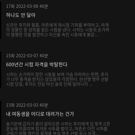
17화
2022-03-08
40분
하나도 안 달아
신관은 후지와 필홍, 마존에게 재시험 기회를 부여하고, 마계
의 성물인 흰 성의를 찾는 시험을 낸다. 시하는 시동의 손가락
이 멀쩡한 것을 발견하고 자신을 속인 시동에게 불같...
15화
2022-03-07
40분
600년간 시험 자격을 박탈한다
시하는 손가락이 잘린 시동을 보며 가슴 아파하는 한편, 후지
가 너무 충격을 받지는 않았을까 걱정한다. 만선맹 맹주 선발
시험 당일, 후지는 전날 마신 술로 인해 일어나지 ...
13화
2022-03-03
40분
내 여동생을 어디로 데려가는 건가
술기운에 갑자기 몸이 달아오른 시하는 후지에게 입 맞추고픈
본능에 이끌리며 힘겨운 사투를 벌이고, 마존은 이런 시하를
구하기 위해 객잔의 결계를 부숴 맹주 선발 응시 자격...