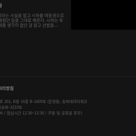
다
이라는 사실을 알고 시하를 여동생으로
해줬던 일을 그대로 해준다. 시하는 후
줄 생각이 없단 걸 알고 선법을...
처리방침
01, B동 16층 B-1609호 (문정동, 송파테라타워2)
울송파-3233호
:00 / 점심시간 12:30~13:30 / 주말 및 공휴일 휴무)