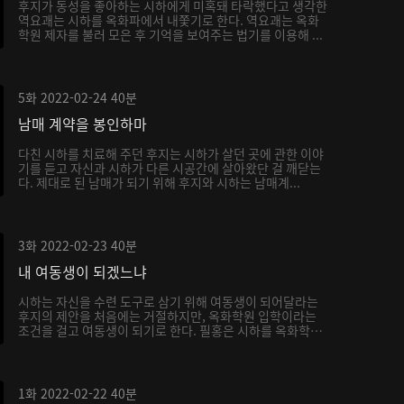
후지가 동성을 좋아하는 시하에게 미혹돼 타락했다고 생각한
역요괘는 시하를 옥화파에서 내쫓기로 한다. 역요괘는 옥화
학원 제자를 불러 모은 후 기억을 보여주는 법기를 이용해 ...
5화
2022-02-24
40분
남매 계약을 봉인하마
다친 시하를 치료해 주던 후지는 시하가 살던 곳에 관한 이야
기를 듣고 자신과 시하가 다른 시공간에 살아왔단 걸 깨닫는
다. 제대로 된 남매가 되기 위해 후지와 시하는 남매계...
3화
2022-02-23
40분
내 여동생이 되겠느냐
시하는 자신을 수련 도구로 삼기 위해 여동생이 되어달라는
후지의 제안을 처음에는 거절하지만, 옥화학원 입학이라는
조건을 걸고 여동생이 되기로 한다. 필홍은 시하를 옥화학
원...
1화
2022-02-22
40분