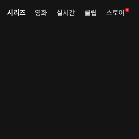
시리즈
영화
실시간
클립
스토어
N