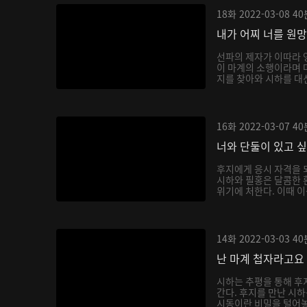
18화
2022-03-08
40
내가 어찌 너를 원
선파의 제자가 이따라 
이 마계의 소행이라며 
지를 찾아와 시하를 대신
16화
2022-03-07
40
너와 단둘이 있고 
후지에게 응시 자격을 
시하와 필홍은 달콤한 
위기에 처한다. 이때 이
14화
2022-03-03
40
난 마계 첩자라고요
시하는 추평을 통해 후
간다. 후지를 만난 시
시동이란 비밀을 털어놓으