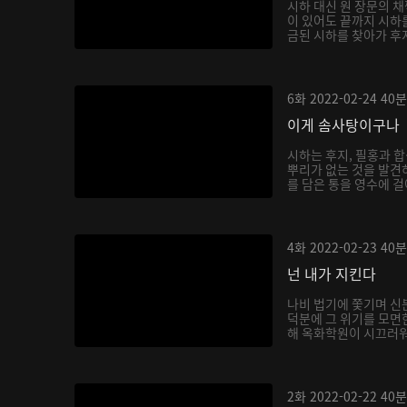
시하 대신 원 장문의 
이 있어도 끝까지 시하
금된 시하를 찾아가 후
6화
2022-02-24
40분
이게 솜사탕이구나
시하는 후지, 필홍과 
뿌리가 없는 것을 발견
를 담은 통을 영수에 걸
4화
2022-02-23
40분
넌 내가 지킨다
나비 법기에 쫓기며 신
덕분에 그 위기를 모면
해 옥화학원이 시끄러워지
2화
2022-02-22
40분