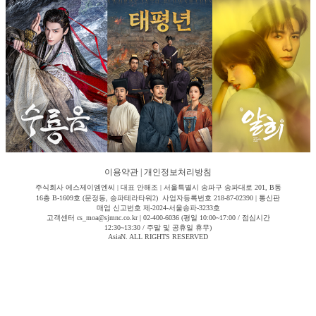
이용약관
|
개인정보처리방침
주식회사 에스제이엠엔씨 | 대표 안해조 | 서울특별시 송파구 송파대로 201, B동
16층 B-1609호 (문정동, 송파테라타워2) 사업자등록번호 218-87-02390 | 통신판
매업 신고번호 제-2024-서울송파-3233호
고객센터 cs_moa@sjmnc.co.kr | 02-400-6036 (평일 10:00~17:00 / 점심시간
12:30~13:30 / 주말 및 공휴일 휴무)
AsiaN. ALL RIGHTS RESERVED