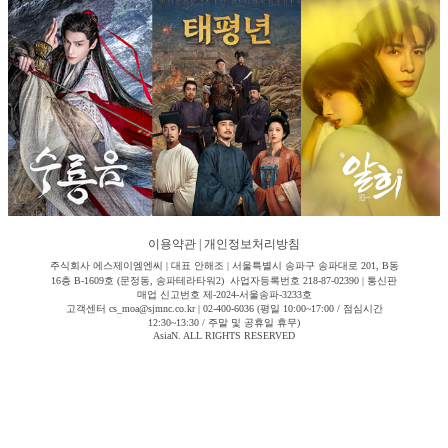
이용약관
|
개인정보처리방침
주식회사 에스제이엠엔씨 | 대표 안해조 | 서울특별시 송파구 송파대로 201, B동
16층 B-1609호 (문정동, 송파테라타워2) 사업자등록번호 218-87-02390 | 통신판
매업 신고번호 제-2024-서울송파-3233호
고객센터 cs_moa@sjmnc.co.kr | 02-400-6036 (평일 10:00~17:00 / 점심시간
12:30~13:30 / 주말 및 공휴일 휴무)
AsiaN. ALL RIGHTS RESERVED