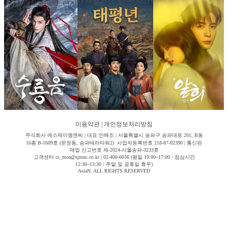
이용약관
|
개인정보처리방침
주식회사 에스제이엠엔씨 | 대표 안해조 | 서울특별시 송파구 송파대로 201, B동
16층 B-1609호 (문정동, 송파테라타워2) 사업자등록번호 218-87-02390 | 통신판
매업 신고번호 제-2024-서울송파-3233호
고객센터 cs_moa@sjmnc.co.kr | 02-400-6036 (평일 10:00~17:00 / 점심시간
12:30~13:30 / 주말 및 공휴일 휴무)
AsiaN. ALL RIGHTS RESERVED