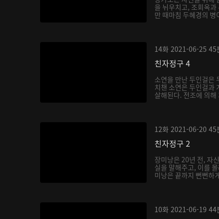
을 뉘우치고, 조회옥과
만 때마침 두혜경의 병이
14화
2021-06-25
45
친자정구 4
소연을 만난 두인걸은 
치챈 소연은 두인걸과
살해된다. 전조에 의해 
12화
2021-06-20
45
친자정구 2
장미낭은 20년 전, 자
실을 말해주고, 이를 몰
미낭은 끝까지 뻔뻔하게
10화
2021-06-19
44