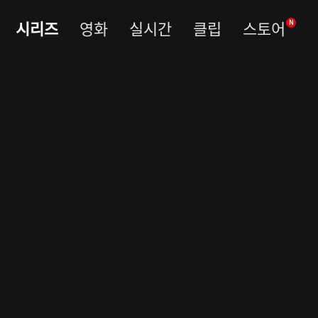
시리즈
영화
실시간
클립
스토어
N