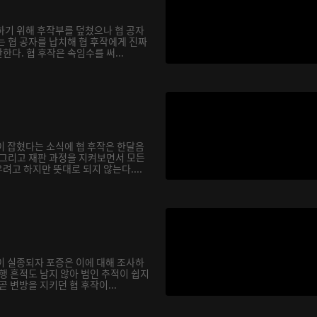
하기 위해 후작부를 덮쳤으나 협 공자
는 협 공자를 납치해 협 후작에게 진짜
다. 협 후작은 속임수를 써...
이 잡혔다는 소식에 협 후작은 한달음
 그리고 재판 과정을 지켜보면서 모든
고 하지만 뜻대로 되지 않는다....
이 실종되자 포증은 이에 대해 조사하
행 흔적도 남지 않아 범인 추적이 쉽지
곧 변방을 지키던 협 후작이...