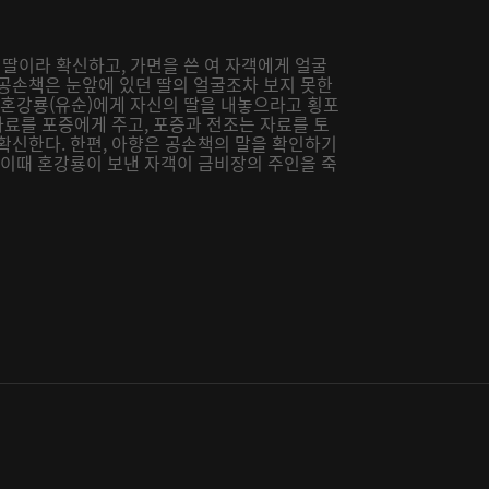
 딸이라 확신하고, 가면을 쓴 여 자객에게 얼굴
 공손책은 눈앞에 있던 딸의 얼굴조차 보지 못한
 혼강룡(유순)에게 자신의 딸을 내놓으라고 횡포
자료를 포증에게 주고, 포증과 전조는 자료를 토
확신한다. 한편, 아향은 공손책의 말을 확인하기
 이때 혼강룡이 보낸 자객이 금비장의 주인을 죽