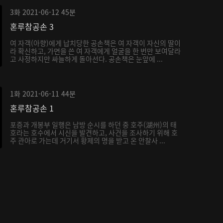
3화
2021-06-12
45분
혼루참공손 3
여 자객(아향)에게 납치당한 공손책은 여 자객이 자신의 딸이
라 확신하고, 가면을 쓴 여 자객에게 얼굴을 한 번만 보여달라
고 사정하지만 싸늘하게 돌아선다. 공손책은 눈앞에 ...
1화
2021-06-11
44분
혼루참공손 1
포증과 개봉부 일행은 남방 순시를 하던 중 호주(湖州)의 태
호라는 호수에서 시신을 발견하고, 사건을 조사하기 위해 호
주 관아로 가는데 거기서 황제의 명을 받고 온 안찰사 ...