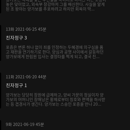
놓은 덫이었고, 외숙부 장강마저 그를 배신한다. 사실을 알게
된 조 왕야는 양가보를 추포하려고 하지만 회옥이 막...
13화
2021-06-25
45분
친자정구 3
포증은 변론 하나 없이 죄를 인정하는 두혜경에 의구심을 품
고 재판을 연기하기로 한다. 양심과 공명 사이에서 갈등하던
양가보에게 한림원 입사는 결정타를 찍게 되고, 결국 친...
11화
2021-06-20
44분
친자정구 1
양가보는 당당히 장원에 급제하고, 양씨 가문의 정실이자 양
가보의 어머니인 장매낭은 황제로부터 칭호와 편액을 하사받
는 등 겹경사가 생긴다. 양가보는 스승인 포증을 만나 20...
9화
2021-06-19
45분