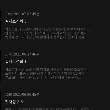
19화
2021-07-02
45분
칠자호경화 3
엽소소는 배오천을 찾아가 약왕편과 혈숭향 한 알을 바꾸자고
얘기하고, 엽소소가 배오천을 공격하려고 약왕편에 숨겨둔
독침을 전조가 대신 맞아 혈형자에 중독된다. 전조와 공손...
17화
2021-06-27
46분
칠자호경화 1
석요촌에 원인 모를 독이 퍼지고 사람들이 복통을 호소하며
쓰러지자, 포증 일행은 상황을 확인하기 위해 마을로 향한다.
알고 보니 사람들은 10년 전 사라진 혈형자라는 독에...
15화
2021-06-26
45분
친자정구 5
양가보는 옥패를 찾은 두인걸을 죽이려고 하지만 이는 포증이