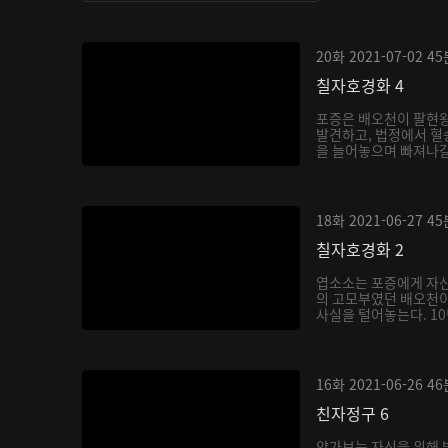
20화
2021-07-02
45
칠자호경화 4
포증은 배오천이 팔현
발견하고, 법정에서 혈
을 늘어놓으며 빠져나갈 
18화
2021-06-27
45
칠자호경화 2
엽소소는 포증에게 자신
의 고모부였던 배오천
사실을 털어놓는다. 10
16화
2021-06-26
46
친자정구 6
양가보는 자신을 위해 