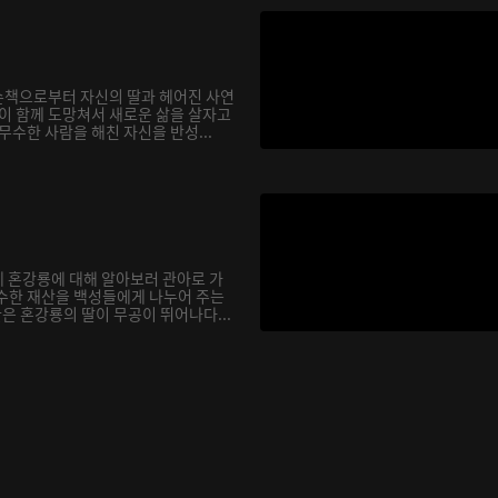
손책으로부터 자신의 딸과 헤어진 사연
람이 함께 도망쳐서 새로운 삶을 살자고
무수한 사람을 해친 자신을 반성...
 혼강룡에 대해 알아보러 관아로 가
수한 재산을 백성들에게 나누어 주는
한은 혼강룡의 딸이 무공이 뛰어나다...