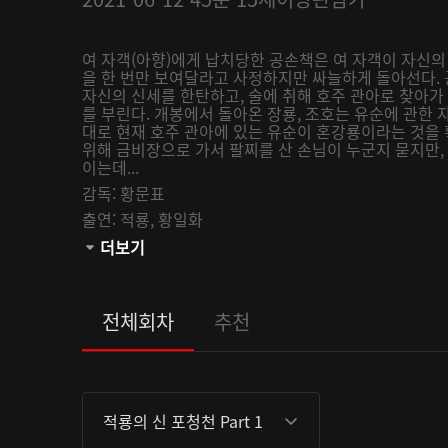
여 자객(아향)에게 납치당한 공손책은 여 자객이 자신의
을 한 번만 보여달라고 사정하지만 싸늘하게 돌아선다.
자신의 신세를 한탄하고, 술에 취해 호주 관아로 찾아가
를 부린다. 개봉에서 돌아온 장룡, 조호는 유순에 관한 
대로 현재 호주 관아에 있는 유순이 혼강룡이라는 것을 
위해 금비장으로 가서 팔찌를 산 손님이 누군지 묻지만,
이는데...
감독:
황문표
출연:
적룡,
황일화
관람등급:
더보기
전체회차
추천
적룡의 신 포청천 Part 1