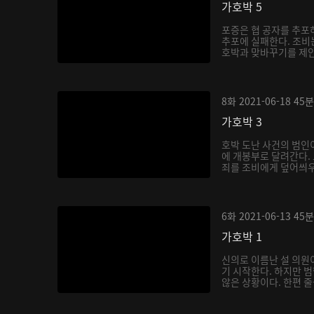
가호박 5
포증은 협 공자를 추포
추포에 실패한다. 조비
호박과 맞바꾸기를 제안한
8화
2021-06-18
45분
가호박 3
호박 도난 사건의 범인
에 개봉부로 달려간다.
죄를 조비에게 덮어씌우려
6화
2021-06-13
45분
가호박 1
신의로 이름난 설 의원
기 시작한다. 하지만 범
않은 상황이다. 한편 줄