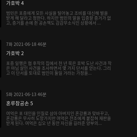
가호박 4
범민은 포증에게 모든 사실을 털어놓고 조비를 대신해 벌을
받게 해 달라고 청한다. 하지만 범민의 말을 입증할 증거가 없
고, 증거를 손에 쥔 공손책도 감감무소식인 상황에서 ...
7화
2021-06-18
46분
가호박 2
포증 일행은 협 후작의 집에서 천 년 묵은 호박 도난 사건과 작
은 마님 살인 사건을 조사하면서 몇 가지 단서를 얻는다. 그리
고 이 단서를 토대로 범인이 둘일 거라는 가정을...
5화
2021-06-13
46분
혼루참공손 5
여억은 포 대인을 인질로 삼아 아버지인 혼강룡과 맞바꾸고,
혼강룡은 무사히 도망가지만 여억은 전조에게 붙잡혀 재판을
받게 된다. 여억은 십오 년 동안 자신을 길러준 양부의...