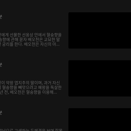
분
왕에게 선물한 선옹상 안에서 혈숭향을
숭향에 관해 묻자 배오천은 교묘한 말
궁리를 한다. 배오천은 자신의 아...
분
이 약왕 엽지추의 딸이며, 과거 자신
이 혈숭향을 빼앗으려고 혜왕을 독살한
년 전, 배오천은 혈숭향을 이용해...
분
밤낮으로 고생하는 두혜경을 보며 잘못