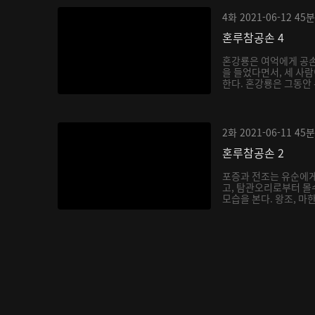
4화
2021-06-12
45분
혼루참공손 4
혼강룡은 여억에게 공
을 들었다면서, 세 사
한다. 혼강룡은 그동안 
2화
2021-06-11
45분
혼루참공손 2
포증과 전조는 유순에게
고, 탐관오리로부터 몰
모습을 본다. 왕조, 마