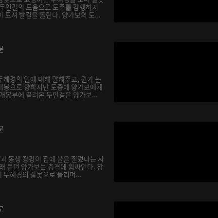
 두인걸의 도움으로 도주를 감행하지
 도져 발길을 돌린다. 양가보의 도...
분
두혜경의 일에 대해 말해주고, 뭔가 눈
 개봉으로 향하지만 도중에 양가보에게
개봉부에 끌려온 두인걸은 양가보...
분
신과 동생 장강이 집에 불을 질렀다는 사
래 듣던 양가보는 충격에 휩싸인다. 장
 두혜경의 잘못으로 돌리며...
분