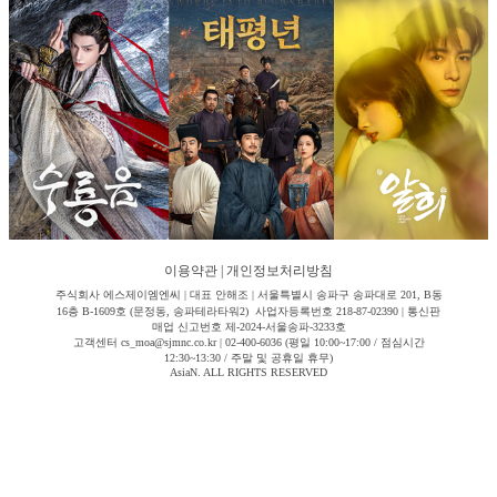
이용약관
|
개인정보처리방침
주식회사 에스제이엠엔씨 | 대표 안해조 | 서울특별시 송파구 송파대로 201, B동
16층 B-1609호 (문정동, 송파테라타워2) 사업자등록번호 218-87-02390 | 통신판
매업 신고번호 제-2024-서울송파-3233호
고객센터 cs_moa@sjmnc.co.kr | 02-400-6036 (평일 10:00~17:00 / 점심시간
12:30~13:30 / 주말 및 공휴일 휴무)
AsiaN. ALL RIGHTS RESERVED