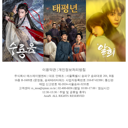
이용약관
|
개인정보처리방침
주식회사 에스제이엠엔씨 | 대표 안해조 | 서울특별시 송파구 송파대로 201, B동
16층 B-1609호 (문정동, 송파테라타워2) 사업자등록번호 218-87-02390 | 통신판
매업 신고번호 제-2024-서울송파-3233호
고객센터 cs_moa@sjmnc.co.kr | 02-400-6036 (평일 10:00~17:00 / 점심시간
12:30~13:30 / 주말 및 공휴일 휴무)
AsiaN. ALL RIGHTS RESERVED