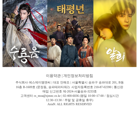
이용약관
|
개인정보처리방침
주식회사 에스제이엠엔씨 | 대표 안해조 | 서울특별시 송파구 송파대로 201, B동
16층 B-1609호 (문정동, 송파테라타워2) 사업자등록번호 218-87-02390 | 통신판
매업 신고번호 제-2024-서울송파-3233호
고객센터 cs_moa@sjmnc.co.kr | 02-400-6036 (평일 10:00~17:00 / 점심시간
12:30~13:30 / 주말 및 공휴일 휴무)
AsiaN. ALL RIGHTS RESERVED