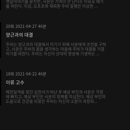
옛날이야기를 묻지만, 사윤은 기억이 안 난다는 이유로 얘기
를 꺼린다. 이성, 오초초와 재회환 주비 일행은 이상한 ...
20화
2021-04-27
46분
양근과의 대결
주비는 양근과의 대결에서 이기기 위해 사윤에게 조언을 구하
고, 사윤은 주비의 몸을 생각하는 마음에 주비가 대결을 거절
하기를 바란다. 주비는 자신이 선대의 명성에 기생하는 ...
18화
2021-04-22
46분
이류 고수
해천일색을 찾던 심천서가 떠난 후 예상 부인과 사윤은 걱정
에 빠지고, 예상 부인은 사윤의 정체를 의심한다. 예상 부인의
도움으로 건강을 되찾은 주비는 자신의 소문이 과장되...