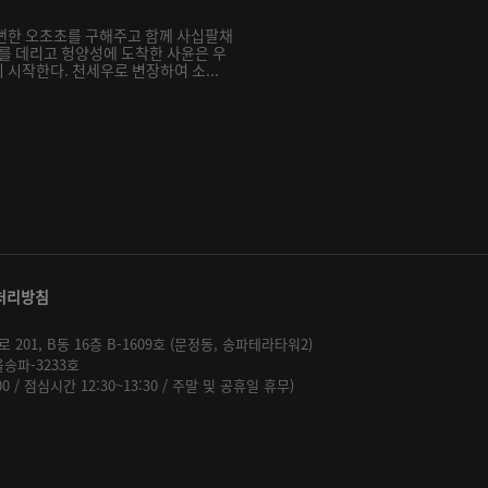
뻔한 오초초를 구해주고 함께 사십팔채
비를 데리고 헝양성에 도착한 사윤은 우
시작한다. 천세우로 변장하여 소...
처리방침
01, B동 16층 B-1609호 (문정동, 송파테라타워2)
울송파-3233호
:00 / 점심시간 12:30~13:30 / 주말 및 공휴일 휴무)