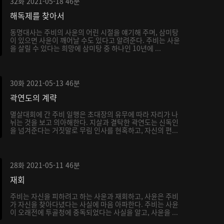
32화
2021-05-18
46분
해독제를 찾아서
동명대사는 주비의 사윤의 어린 시절을 얘기해 주며, 삼미탕
이 있으면 사윤이 깨어날 수도 있다고 알려준다. 주비는 사윤
을 살릴 수 있다는 희망에 삼미탕 중 하나인 10년에 ...
30화
2021-05-13
46분
곽연도의 계략
멸살대회에 간 주비 일행은 초대장의 유무에 따라 자리가 나
뉘는 것을 보고 의아해한다. 지살과 결탁한 곽연도는 신독인
을 넘겨준다는 거짓말로 무림 인사를 현혹하고, 자신의 편...
28화
2021-05-11
46분
재회
주비는 자신을 피하려고 하는 사윤과 재회하고, 사윤은 주비
가 자신을 찾아다녔다는 사실에 마음 아파한다. 주비는 사윤
이 오래전에 투골청에 중독되었다는 사실을 알고, 사윤을 ...