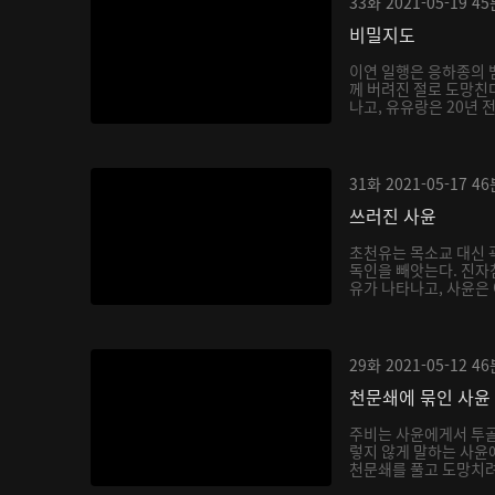
33화
2021-05-19
45
비밀지도
이연 일행은 응하종의 
께 버려진 절로 도망친
나고, 유유랑은 20년 
31화
2021-05-17
46
쓰러진 사윤
초천유는 목소교 대신 
독인을 빼앗는다. 진자
유가 나타나고, 사윤은 
29화
2021-05-12
46
천문쇄에 묶인 사윤
주비는 사윤에게서 투골
렇지 않게 말하는 사윤
천문쇄를 풀고 도망치려 