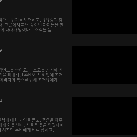
분
뱀으로 위기를 모면하고, 유유랑과 함
다. 그곳에서 피난 중이던 아이들을 만
전에 나라가 망했다는 소식을 듣...
분
곽연도를 죽이고, 목소교를 공격해 신
침을 빼내려던 주비와 사윤 앞에 초천
아버지의 복수를 위해 초천유에게 ...
분
청에 대한 사연을 듣고, 죽음을 아무
에게 화를 낸다. 사윤은 옷을 입겠다며
하지만 주비에게 바로 잡히고,...