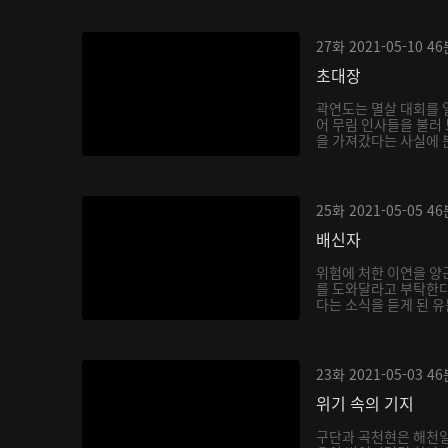
27화
2021-05-10
46
초대장
곽연도는 멸살 대회를 
어 무림 인사들을 불러
을 가져갔다는 사실에 분
25화
2021-05-05
46
배신자
위험에 처한 이연을 양
를 도와달라고 부탁한다
다는 소식을 듣게 된 
격...
23화
2021-05-03
46
위기 속의 기지
구단과 곡천현은 해천일