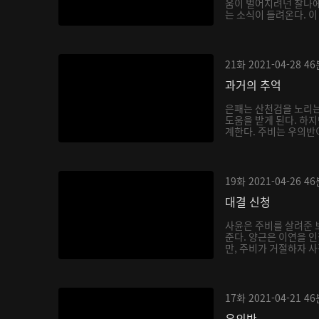
움이 벌어지려던 찰나
는 소식이 들려온다. 이
21화
2021-04-28
46
과거의 추억
은패는 산천검을 노리는
도움을 받게 된다. 하지
계한다. 주비는 우의반이
19화
2021-04-26
46
대결 신청
사윤은 주비를 살려준 
준다. 양근은 이연을 
만, 주비가 거절하자 사흘
17화
2021-04-21
46
우의반