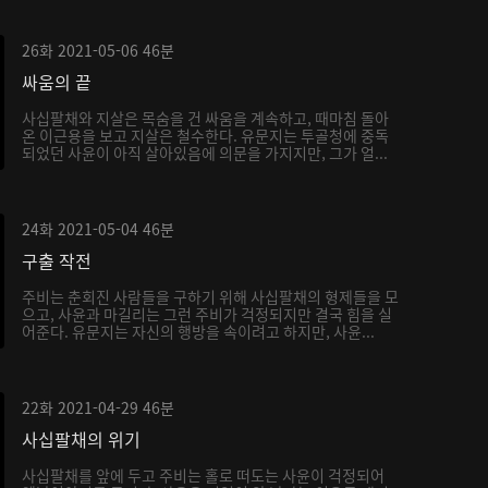
26화
2021-05-06
46분
싸움의 끝
사십팔채와 지살은 목숨을 건 싸움을 계속하고, 때마침 돌아
온 이근용을 보고 지살은 철수한다. 유문지는 투골청에 중독
되었던 사윤이 아직 살아있음에 의문을 가지지만, 그가 얼...
24화
2021-05-04
46분
구출 작전
주비는 춘회진 사람들을 구하기 위해 사십팔채의 형제들을 모
으고, 사윤과 마길리는 그런 주비가 걱정되지만 결국 힘을 실
어준다. 유문지는 자신의 행방을 속이려고 하지만, 사윤...
22화
2021-04-29
46분
사십팔채의 위기
사십팔채를 앞에 두고 주비는 홀로 떠도는 사윤이 걱정되어