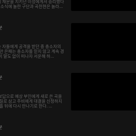
에 채문을 지키던 이성에게서 승리했다
 소식에 놀란 구단과 곡천현은 놀라...
분
 자들에게 공격을 받던 중 충소자의
만 은패는 충소자를 믿지 않고 계속 경
 말도 없이 떠나자 서운해 하...
분
보답으로 예상 부인에게 새로 쓴 곡을
인질로 삼고 주비에게 대결을 신청하지
 뒤에 다시 만나기로 한다. ...
분