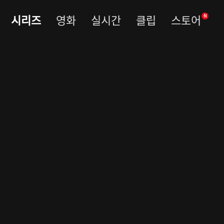
시리즈
영화
실시간
클립
스토어
N