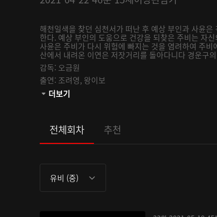
해천일색을 찾던 심천서가 떠난 후 예상 부인과 사윤은 
한다. 예상 부인의 도움으로 건강을 되찾은 주비는 자신
사윤은 주비가 다시 위험에 빠지는 것을 염려하여 주비
산에서 내려온 이연은 저잣거리를 돌아다니다 경운구의 주
감독:
오금원
출연:
조려영,
왕이보
관람등급:
더보기
전체회차
추천
유비 (중)