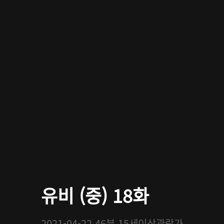
유비 (중) 18화
2021-04-22
46분
15세이상관람가