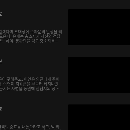
분
열겠다며 초대장에 수파문의 인장을 찍
 모은다. 은패는 충소자가 자신의 검집
노하여, 봉황단을 먹고 충소자를...
분
근이 구해주고, 이연은 양근에게 주비
. 이연이 지원군을 부르러 빠져나갔
유문지는 사병을 동원해 심천서의 공
분
색의 증표를 내놓으라고 하고, 막 싸