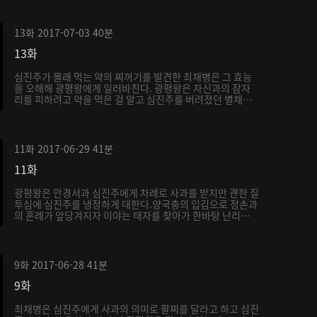
13화
2017-07-03
40분
13화
심진주가 몰래 먹는 약의 찌꺼기를 발견한 최채병은 그 효능
을 오해해 광평왕에게 일러바친다. 광평왕은 자신과의 잠자
리를 피하려고 약을 먹은 걸 알고 심진주를 버려졌던 별채
로...
11화
2017-06-29
41분
11화
광평왕은 안경서과 심진주에게 차례로 사과를 받지만 괜한 질
투심에 심진주를 냉정하게 대한다.양국충의 입김으로 정손과
의 혼례가 앞당겨지자 이야는 태자를 찾아가 한바탕 난리를
...
9화
2017-06-28
41분
9화
최채병은 심진주에게 사과의 의미로 팔찌를 달라고 하고 심진