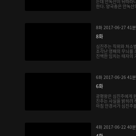
는데 안녹산이 뒤따라나
한다. 양국충은 안녹산
현...
8화
2017-06-27
41분
8화
심진주는 직위와 처소별
조각난 영패의 무늬를 
진맥한 임치는 태자의 기
6화
2017-06-26
41분
6화
광평왕은 심진주에게 원
진주는 사실을 밝히려 
마침 안경서가 심진주를 
4화
2017-06-22
40분
4화