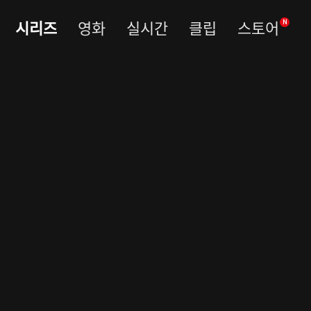
시리즈
영화
실시간
클립
스토어
N