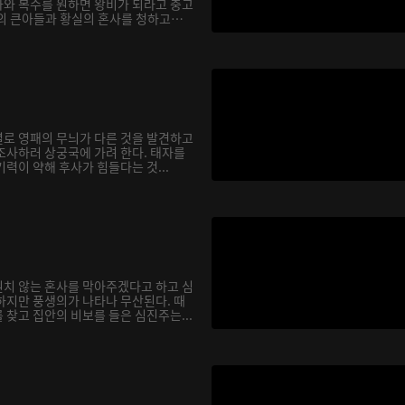
와 복수를 원하면 왕비가 되라고 충고
의 큰아들과 황실의 혼사를 청하고
로 영패의 무늬가 다른 것을 발견하고
조사하러 상궁국에 가려 한다. 태자를
력이 약해 후사가 힘들다는 것...
치 않는 혼사를 막아주겠다고 하고 심
하지만 풍생의가 나타나 무산된다. 때
찾고 집안의 비보를 들은 심진주는...