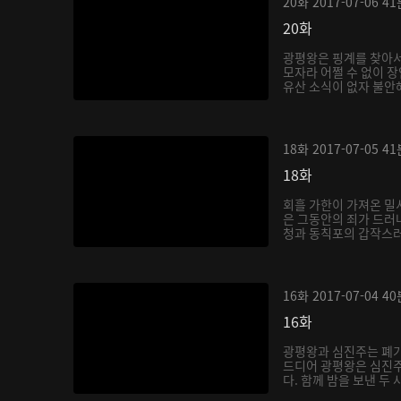
20화
2017-07-06
41
20화
광평왕은 핑계를 찾아서
모자라 어쩔 수 없이 
유산 소식이 없자 불안해
18화
2017-07-05
41
18화
회흘 가한이 가져온 밀
은 그동안의 죄가 드러나
청과 동칙포의 갑작스러
16화
2017-07-04
40
16화
광평왕과 심진주는 폐가
드디어 광평왕은 심진주
다. 함께 밤을 보낸 두 