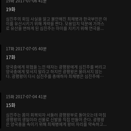
19화
2017-07-06
41분
19화
심진주의 회임 사실을 알고 불안해진 최채병과 한국부인은 아
이를 유산시키기 위해 계략을 짠다. 모용임치 덕분에 가까스
로 유산을 면하게 된 심진주는 아이를 지키기 위해 연극을...
17화
2017-07-05
40분
17화
양국충에게 위협을 느낀 태자는 광평왕에게 심진주를 버리고
양국충에게 맞서지 말라고 하지만 광평왕은 물러서지 않는
다. 광평왕이 다시 심진주를 총애하자 최채병은 심진주에게
시...
15화
2017-07-04
41분
15화
심진주는 몸이 회복되자 서둘러 광평왕부로 돌아오는데 마침
광평왕의 생일이라 선물로 신발을 직접 만들어 준다. 광평왕
은 양국충을 속이기 위해 최채병에게 왕비 자리를 약속하고...