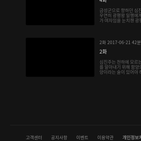
금성군으로 향하던 심
우연히 광평왕 일행에게
가 여자임을 눈치챈 광평
2화
2017-06-21
42분
2화
심진주는 천하에 모르는
를 알아내기 위해 함양
양이라는 술이 있어야 하
고객센터
공지사항
이벤트
이용약관
개인정보