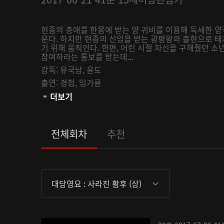
현종의 총애를 한몸에 받는 양 귀비를 이용해 득세한 양
운다. 하지만 현종의 신임을 받는 광평왕의 출현으로 
기 위해 움직인다. 한편, 어린 시절 자신을 구해줬던 
참여하라는 통보를 받는데...
감독:
유국남,
윤도
출연:
경첨,
임가륜
관람등급:
더보기
전체회차
추천
대당영요 : 사라진 황후 (상)