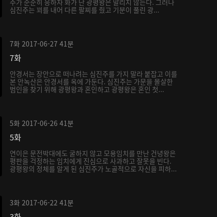
주가 순순히 응하자 화가 난 광평왕은 말리지 않는다. 그러나
심진주는 꾀를 내어 다른 팔찌를 줬고 기분이 풀린 광...
7화
2017-06-27
41분
7화
안경서는 장안으로 떠나려는 심진주를 가지 말라 붙잡고 이를
본 안녹산은 안경서를 옥에 가둔다. 심진주는 가문을 몰살한
범인을 찾기 위해 광평왕과 혼인하고 광평왕은 혼인 첫...
5화
2017-06-26
41분
5화
연이은 문전박대에도 굴하지 않고 모용임치를 만난 건녕왕은
평판을 걱정하는 임치에게 진심으로 사과하고 잘못을 빈다.
광평왕의 정체를 알게 된 심진주가 노골적으로 자신을 피하...
3화
2017-06-22
41분
3화