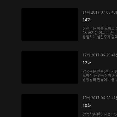
14화
2017-07-03
40
14화
심진주는 피를 토하고 
다. 하지만 어의는 손도
용임치는 심진주가 중독이
12화
2017-06-29
41
12화
양국충은 안녹산이 거
도박장 등 안녹산이 거
광평왕의 만류에도 불구
10화
2017-06-28
41
10화
안녹산을 환영하는 만찬