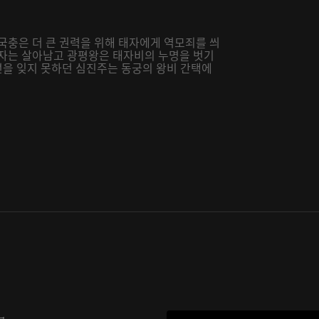
국충은 더 큰 권력을 위해 태자에게 역모죄를 씌
태자는 살아남고 광평왕은 태자비의 누명을 벗기
소년을 잊지 못하던 심진주는 동궁의 왕비 간택에