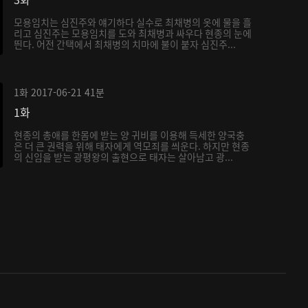
모용임치는 심진주와 얘기하다 실수로 최채병의 옷에 물을 흘
리고 심진주는 모용임치를 도와 최채병과 싸우다 현종의 눈에
띈다. 어전 간택에서 최채병의 치마에 불이 붙자 심진주...
1화
2017-06-21
41분
1화
현종의 총애를 한몸에 받는 양 귀비를 이용해 득세한 양국충
은 더 큰 권력을 위해 태자에게 역모죄를 씌운다. 하지만 현종
의 신임을 받는 광평왕의 출현으로 태자는 살아남고 광...