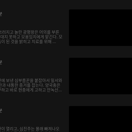
분
쓰러지고 놀란 광평왕은 어의를 부른
 대지 못하고 모용임치에게 맡긴다. 모
 된 것을 밝히고 치료를 위해 ...
분
란에 보낸 심부름꾼을 붙잡아서 밀서와
란과 내통한 증거를 잡는다. 양국충은
하고 바로 현종에게 고하고 안녹산...
분
이 열리고, 심진주는 몰래 빠져나오