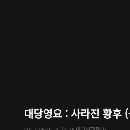
대당영요 : 사라진 황후 (
2017-06-21
41분
15세이상관람가