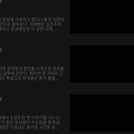
분
 범양에 가보려고 했으나 말의 식량이
장안으로 돌아온다. 최채병은 심진주의
하고 한국부인은 더 강한 낙태...
분
서와 동칙포의 증언을 시작으로 양국충
 감옥에 갇힌다. 하지만 양 귀비의 간
운 죽음으로 양국충은 증거 불충...
분
에서 도란도란 옛 이야기를 나누고,
가 찾던 첫사랑이 자신임을 알게 된
사람은 다음날도 즐거운 시간을 보...