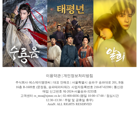
이용약관
|
개인정보처리방침
주식회사 에스제이엠엔씨 | 대표 안해조 | 서울특별시 송파구 송파대로 201, B동
16층 B-1609호 (문정동, 송파테라타워2) 사업자등록번호 218-87-02390 | 통신판
매업 신고번호 제-2024-서울송파-3233호
고객센터 cs_moa@sjmnc.co.kr | 02-400-6036 (평일 10:00~17:00 / 점심시간
12:30~13:30 / 주말 및 공휴일 휴무)
AsiaN. ALL RIGHTS RESERVED