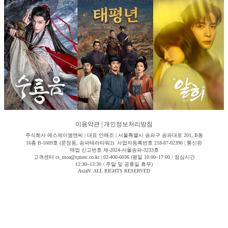
이용약관
|
개인정보처리방침
주식회사 에스제이엠엔씨 | 대표 안해조 | 서울특별시 송파구 송파대로 201, B동
16층 B-1609호 (문정동, 송파테라타워2) 사업자등록번호 218-87-02390 | 통신판
매업 신고번호 제-2024-서울송파-3233호
고객센터 cs_moa@sjmnc.co.kr | 02-400-6036 (평일 10:00~17:00 / 점심시간
12:30~13:30 / 주말 및 공휴일 휴무)
AsiaN. ALL RIGHTS RESERVED