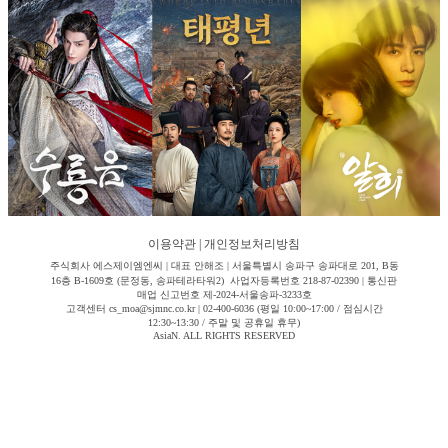
이용약관
|
개인정보처리방침
주식회사 에스제이엠엔씨 | 대표 안해조 | 서울특별시 송파구 송파대로 201, B동
16층 B-1609호 (문정동, 송파테라타워2) 사업자등록번호 218-87-02390 | 통신판
매업 신고번호 제-2024-서울송파-3233호
고객센터 cs_moa@sjmnc.co.kr | 02-400-6036 (평일 10:00~17:00 / 점심시간
12:30~13:30 / 주말 및 공휴일 휴무)
AsiaN. ALL RIGHTS RESERVED