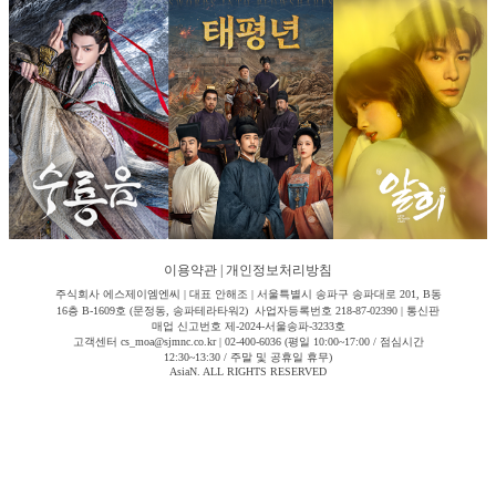
이용약관
|
개인정보처리방침
주식회사 에스제이엠엔씨 | 대표 안해조 | 서울특별시 송파구 송파대로 201, B동
16층 B-1609호 (문정동, 송파테라타워2) 사업자등록번호 218-87-02390 | 통신판
매업 신고번호 제-2024-서울송파-3233호
고객센터 cs_moa@sjmnc.co.kr | 02-400-6036 (평일 10:00~17:00 / 점심시간
12:30~13:30 / 주말 및 공휴일 휴무)
AsiaN. ALL RIGHTS RESERVED