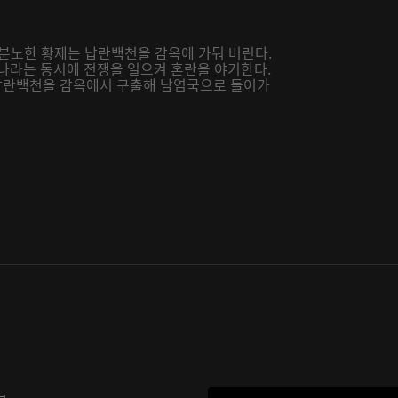
분노한 황제는 납란백천을 감옥에 가둬 버린다.
 나라는 동시에 전쟁을 일으켜 혼란을 야기한다.
납란백천을 감옥에서 구출해 남염국으로 들어가