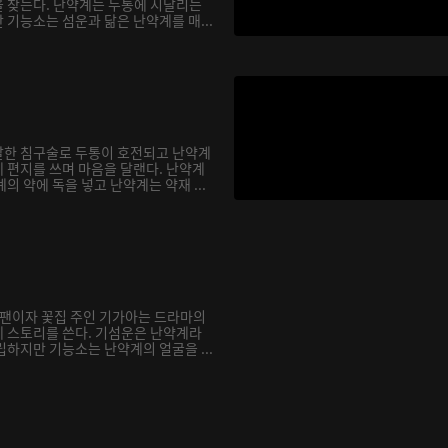
 찾는다. 난약계는 두통에 시달리는
기능소는 섬운과 닮은 난약계를 매...
발한 침구술로 두통이 호전되고 난약계
 편지를 쓰며 마음을 달랜다. 난약계
의 약에 독을 넣고 난약계는 약재 ...
광팬이자 꽃집 주인 기가아는 드라마의
 스토리를 쓴다. 기섬운은 난약계라
하지만 기능소는 난약계의 얼굴을 ...