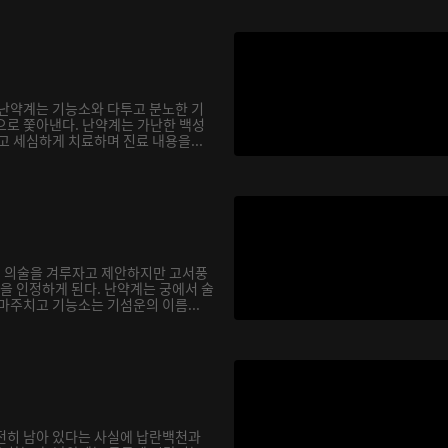
 난약계는 기능소와 다투고 분노한 기
으로 쫓아낸다. 난약계는 가난한 백성
고 세심하게 치료하며 진료 내용을...
 의술을 겨루자고 제안하지만 고서풍
력을 인정하게 된다. 난약계는 궁에서 술
마주치고 기능소는 기섬운의 이름...
전히 남아 있다는 사실에 납란백천과