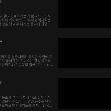
분
자 열포풍손이라는 게 밝혀지고 분노
감옥에 가둬 버린다. 누새국 염자희는
맹을 맺고 두 나라는 동시에 전쟁...
분
난약계를 탈출시키려 하지만 사전에 계
으로 잡혀간다. 기능소는 경성 공주와
난약계와 기능운의 결국 모든 누명...
분
기능소가 팔을 다치게 되고 수술을 받
기섬운인 걸 느낀다. 경성 공주는 난약
폭로하고 병력배치도를 훔쳐 남염국...