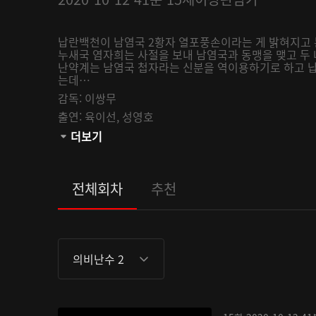
납란백천이 남염국 2황자 열포풍손이라는 게 밝혀지고 
누새국 염자희는 사절을 보내 남염국과 동맹을 맺고 두
난약계는 남염국 첩자라는 신분을 역이용하기로 하고 
는데…
감독:
이쌍무
출연:
육이선,
성영호
관람등급:
더보기
전체회차
추천
의비난수 2