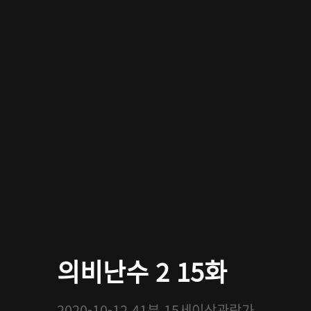
의비난수 2 15화
2020-10-12
41분
15세이상관람가