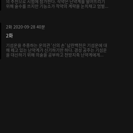
의 추천으로 시험에 참가한다. 작약은 난약계를 떨어뜨리기
위해 술수를 쓰지만 기능소가 작약의 계략을 눈치채고 엄벌...
2화
2020-09-28
40분
2화
기섬운을 추종하는 운의관 ‘신의 손’ 납란백천은 기섬운에 대
해 꿰고 있는 난약계가 신기하기만 하다. 경성 공주는 기섬운
을 대신하기 위해 의술을 공부하고 천방지축 난약계에게...