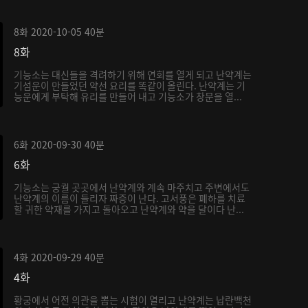
8화
2020-10-05
40분
8화
기능소는 대신들을 격려하기 위해 연회를 열게 되고 난약계는
기섬운이 만들었던 약선 요리를 똑같이 올린다. 난약계는 기
능운에게 부탁해 유리를 만들어 내고 기능소가 창문을 열...
6화
2020-09-30
40분
6화
기능소는 궁궐 곳곳에서 난약계와 계속 마주치고 주변에서도
난약계의 이름이 들리자 짜증이 난다. 고서풍은 폐하를 치료
할 귀한 약재를 가지고 돌아오고 난약계와 약을 달이다 난...
4화
2020-09-29
40분
4화
황궁에서 어전 의관을 뽑는 시험이 열리고 난약계는 납란백천