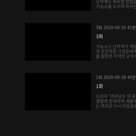
난약계는 해독할 방법을
기능소를 도우려 하지만 
3화
2020-09-29
41분
3화
기능소는 난약계가 개
의 조언대로 기섬운에게
를 질투한 작약은 난약계
1화
2020-09-28
40분
1화
드라마 ‘의비난수’의 
결말에 분개하며 새롭게
는 여자로 다시 타임슬립