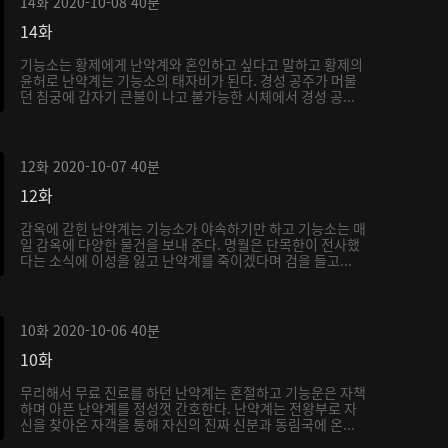
14화
2020-10-08
40분
14화
기능소는 황제에게 난약계와 혼인하고 싶다고 말하고 황제의
윤허로 난약계는 기능소의 태자비가 된다. 경성 공주가 머물
던 침궁에 갑자기 큰불이 나고 불가능한 시체에서 경성 공...
12화
2020-10-07
40분
12화
감옥에 갇힌 난약계는 기능소가 야속하기만 하고 기능소는 매
일 감옥에 다양한 물건을 보내 준다. 명월은 단목한이 전사했
다는 소식에 이성을 잃고 난약계를 죽이겠다며 검을 들고...
10화
2020-10-06
40분
10화
무리해서 무료 진료를 하던 난약계는 혼절하고 기능운은 자책
하며 아픈 난약계를 정성껏 간호한다. 난약계는 전왕부로 자
신을 찾아온 자객을 통해 자신의 진짜 신분과 동림국에 온...