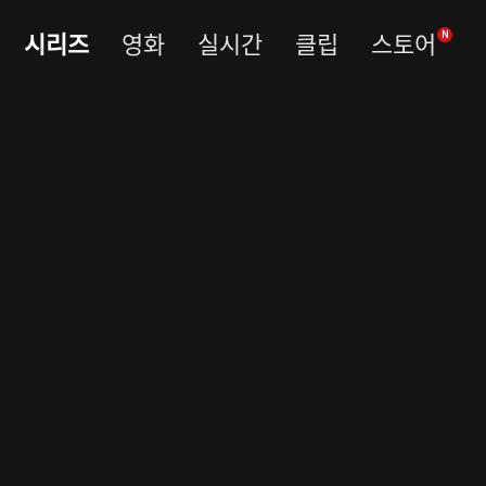
시리즈
영화
실시간
클립
스토어
N