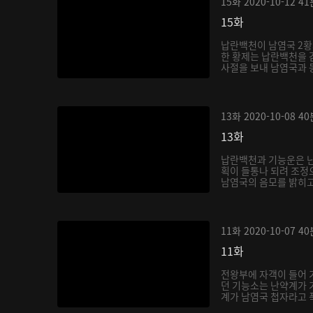
15화
2020-10-12
41
15화
납란백천이 남염국 2황
한 황제는 납란백천을 
사절을 보내 남염국과 동
13화
2020-10-08
40
13화
납란백천과 기능운은 
획이 들통나 되려 조정
남염국의 음모를 밝히고 
11화
2020-10-07
40
11화
전왕부에 자객이 들어 
던 기능소는 난약계가 
계가 남염국 첩자라고 