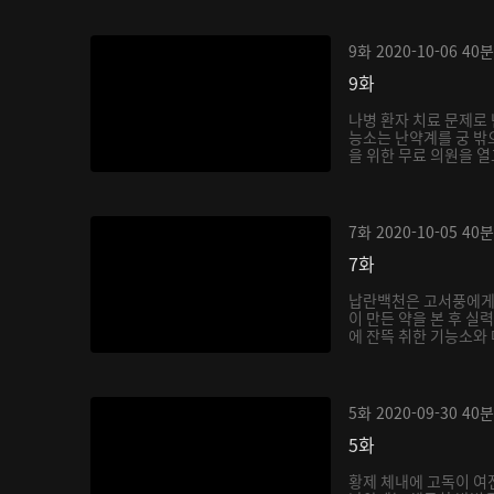
9화
2020-10-06
40분
9화
나병 환자 치료 문제로
능소는 난약계를 궁 밖
을 위한 무료 의원을 열
7화
2020-10-05
40분
7화
납란백천은 고서풍에게
이 만든 약을 본 후 실
에 잔뜩 취한 기능소와 
5화
2020-09-30
40분
5화
황제 체내에 고독이 여