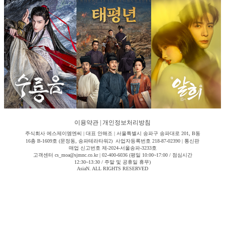
이용약관
|
개인정보처리방침
주식회사 에스제이엠엔씨 | 대표 안해조 | 서울특별시 송파구 송파대로 201, B동
16층 B-1609호 (문정동, 송파테라타워2) 사업자등록번호 218-87-02390 | 통신판
매업 신고번호 제-2024-서울송파-3233호
고객센터 cs_moa@sjmnc.co.kr | 02-400-6036 (평일 10:00~17:00 / 점심시간
12:30~13:30 / 주말 및 공휴일 휴무)
AsiaN. ALL RIGHTS RESERVED