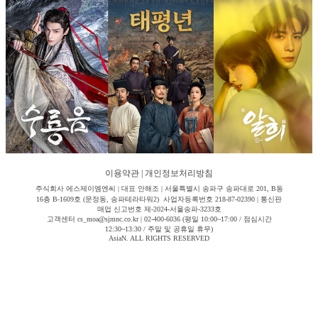
이용약관
|
개인정보처리방침
주식회사 에스제이엠엔씨 | 대표 안해조 | 서울특별시 송파구 송파대로 201, B동
16층 B-1609호 (문정동, 송파테라타워2) 사업자등록번호 218-87-02390 | 통신판
매업 신고번호 제-2024-서울송파-3233호
고객센터 cs_moa@sjmnc.co.kr | 02-400-6036 (평일 10:00~17:00 / 점심시간
12:30~13:30 / 주말 및 공휴일 휴무)
AsiaN. ALL RIGHTS RESERVED