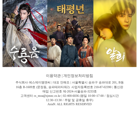
이용약관
|
개인정보처리방침
주식회사 에스제이엠엔씨 | 대표 안해조 | 서울특별시 송파구 송파대로 201, B동
16층 B-1609호 (문정동, 송파테라타워2) 사업자등록번호 218-87-02390 | 통신판
매업 신고번호 제-2024-서울송파-3233호
고객센터 cs_moa@sjmnc.co.kr | 02-400-6036 (평일 10:00~17:00 / 점심시간
12:30~13:30 / 주말 및 공휴일 휴무)
AsiaN. ALL RIGHTS RESERVED