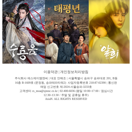
이용약관
|
개인정보처리방침
주식회사 에스제이엠엔씨 | 대표 안해조 | 서울특별시 송파구 송파대로 201, B동
16층 B-1609호 (문정동, 송파테라타워2) 사업자등록번호 218-87-02390 | 통신판
매업 신고번호 제-2024-서울송파-3233호
고객센터 cs_moa@sjmnc.co.kr | 02-400-6036 (평일 10:00~17:00 / 점심시간
12:30~13:30 / 주말 및 공휴일 휴무)
AsiaN. ALL RIGHTS RESERVED