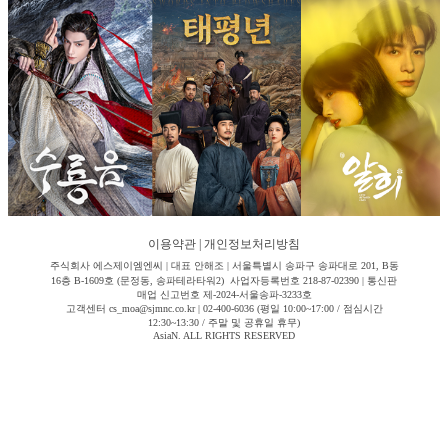
이용약관
|
개인정보처리방침
주식회사 에스제이엠엔씨 | 대표 안해조 | 서울특별시 송파구 송파대로 201, B동
16층 B-1609호 (문정동, 송파테라타워2) 사업자등록번호 218-87-02390 | 통신판
매업 신고번호 제-2024-서울송파-3233호
고객센터 cs_moa@sjmnc.co.kr | 02-400-6036 (평일 10:00~17:00 / 점심시간
12:30~13:30 / 주말 및 공휴일 휴무)
AsiaN. ALL RIGHTS RESERVED