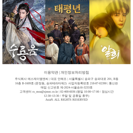
이용약관
|
개인정보처리방침
주식회사 에스제이엠엔씨 | 대표 안해조 | 서울특별시 송파구 송파대로 201, B동
16층 B-1609호 (문정동, 송파테라타워2) 사업자등록번호 218-87-02390 | 통신판
매업 신고번호 제-2024-서울송파-3233호
고객센터 cs_moa@sjmnc.co.kr | 02-400-6036 (평일 10:00~17:00 / 점심시간
12:30~13:30 / 주말 및 공휴일 휴무)
AsiaN. ALL RIGHTS RESERVED