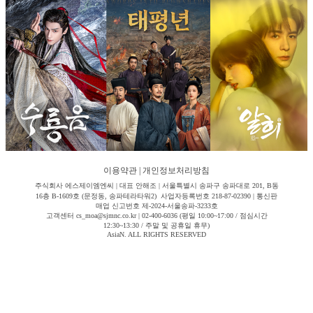
이용약관
|
개인정보처리방침
주식회사 에스제이엠엔씨 | 대표 안해조 | 서울특별시 송파구 송파대로 201, B동
16층 B-1609호 (문정동, 송파테라타워2) 사업자등록번호 218-87-02390 | 통신판
매업 신고번호 제-2024-서울송파-3233호
고객센터 cs_moa@sjmnc.co.kr | 02-400-6036 (평일 10:00~17:00 / 점심시간
12:30~13:30 / 주말 및 공휴일 휴무)
AsiaN. ALL RIGHTS RESERVED