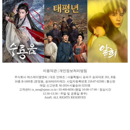
이용약관
|
개인정보처리방침
주식회사 에스제이엠엔씨 | 대표 안해조 | 서울특별시 송파구 송파대로 201, B동
16층 B-1609호 (문정동, 송파테라타워2) 사업자등록번호 218-87-02390 | 통신판
매업 신고번호 제-2024-서울송파-3233호
고객센터 cs_moa@sjmnc.co.kr | 02-400-6036 (평일 10:00~17:00 / 점심시간
12:30~13:30 / 주말 및 공휴일 휴무)
AsiaN. ALL RIGHTS RESERVED