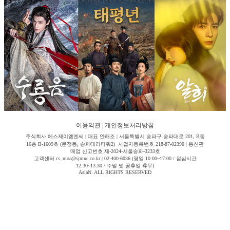
이용약관
|
개인정보처리방침
주식회사 에스제이엠엔씨 | 대표 안해조 | 서울특별시 송파구 송파대로 201, B동
16층 B-1609호 (문정동, 송파테라타워2) 사업자등록번호 218-87-02390 | 통신판
매업 신고번호 제-2024-서울송파-3233호
고객센터 cs_moa@sjmnc.co.kr | 02-400-6036 (평일 10:00~17:00 / 점심시간
12:30~13:30 / 주말 및 공휴일 휴무)
AsiaN. ALL RIGHTS RESERVED