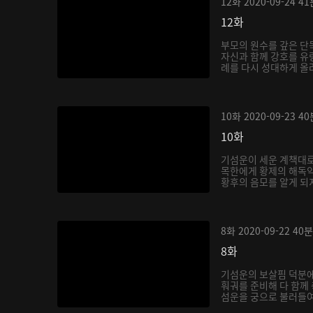
12화
2020-09-24
41
12화
부모의 원수를 갚은 단
자신과 함께 강호를 유
례를 다시 성대하게 올려
10화
2020-09-23
40
10화
기섬운이 세운 계책대로
목한에게 황제의 해독약
황후의 음모를 알게 되지
8화
2020-09-22
40분
8화
기섬운의 보살핌 덕분
훠궈를 준비해 다 함께
섬운을 궁으로 불러들여 