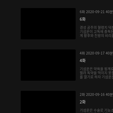
6화
2020-09-21
40분
6화
경성 공주의 혈령지 덕
기섬운이 고독에 중독된
게 황후와 진왕의 비리를
4화
2020-09-17
40분
4화
기섬운은 약욕을 핑계
찔려 독약을 먹이지 못
를 열기로 하자 기섬운은
2화
2020-09-16
40분
2화
기섬운은 수술로 기능소