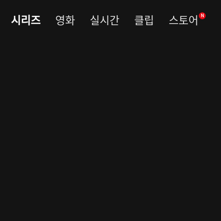
시리즈
영화
실시간
클립
스토어
N