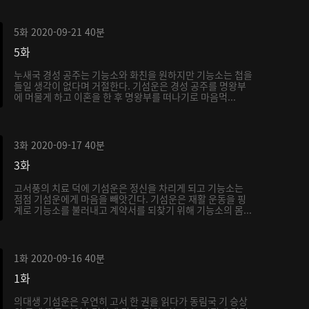
5화
2020-09-21
40분
5화
누새국 경성 공주는 기능소와 화친을 원하지만 기능소는 첩을
들일 생각이 없다며 거절한다. 기섬운은 경성 공주를 명왕부
에 머물게 하고 이혼을 한 후 명왕부를 떠나기로 마음먹...
3화
2020-09-17
40분
3화
고서풍의 치료 덕에 기섬운은 정신을 차리게 되고 기능소는
점점 기섬운에게 마음을 빼앗긴다. 기섬운은 재활 운동을 핑
계로 기능소를 불러내고 계약서를 되찾기 위해 기능소의 몸...
1화
2020-09-16
40분
1화
의대생 기섬운은 우연히 고서 한 권을 읽다가 동림국 기 승상