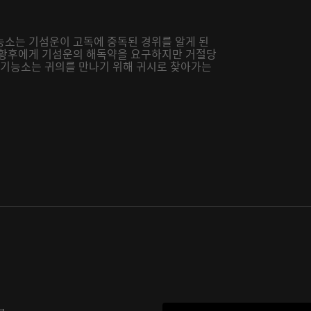
능소는 기섬운이 고독에 중독된 경위를 알게 된
 황후에게 기섬운의 해독약을 요구하지만 거절당
자 기능소는 귀의를 만나기 위해 귀시로 찾아가는