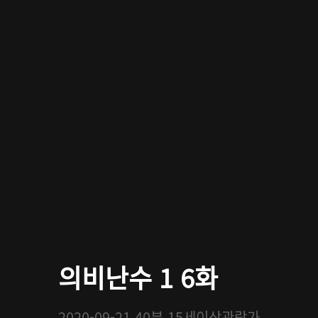
의비난수 1 6화
2020-09-21
40분
15세이상관람가