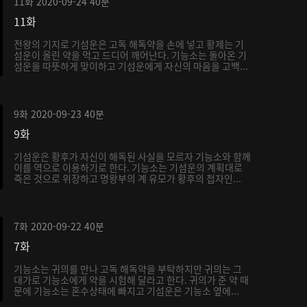
11화
2020-09-24
40분
11화
전왕의 기지로 기섬운은 고독 해독약을 손에 넣고 황제는 기
섬운이 올린 약을 먹고 드디어 깨어난다. 기능소는 돌아온 기
섬운을 따뜻하게 맞이하고 기섬운에게 자신의 마음을 고백...
9화
2020-09-23
40분
9화
기섬운은 황후가 자신이 해독된 사실을 모르자 기능소와 함께
이를 역으로 이용하기로 한다. 기능소는 기섬운의 계획대로
죽은 것으로 위장하고 명왕부의 계 유모가 황후의 첩자인...
7화
2020-09-22
40분
7화
기능소는 귀의를 만나 고독 해독약을 부탁하지만 귀의는 그
대가로 기능소에게 약을 시험해 달라고 한다. 귀의가 준 약 때
문에 기능소는 혼수상태에 빠지고 기섬운은 기능소 옆에...