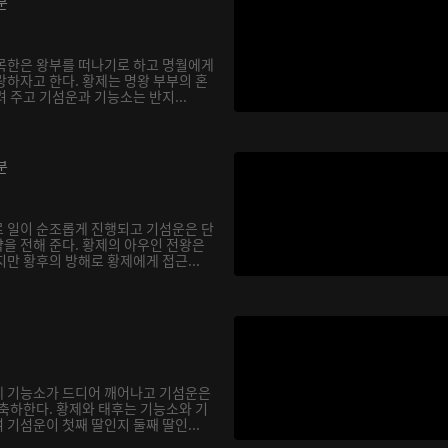
분
목한은 왕부를 떠나기로 하고 명월에게
랑하자고 한다. 황제는 명왕 부부의 혼
 주고 기섬운과 기능소는 반지...
분
 일이 순조롭게 진행되고 기섬운은 단
을 전해 준다. 황제의 아우인 전왕은
만 황후의 방해로 황제에게 접근...
에 기능소가 드디어 깨어나고 기섬운은
 축하한다. 황제와 태후는 기능소와 기
기섬운이 첫째 딸인지 둘째 딸인...