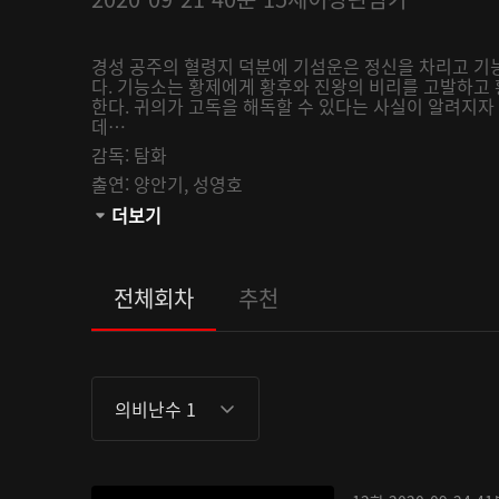
경성 공주의 혈령지 덕분에 기섬운은 정신을 차리고 기
다. 기능소는 황제에게 황후와 진왕의 비리를 고발하고
한다. 귀의가 고독을 해독할 수 있다는 사실이 알려지
데…
감독:
탐화
출연:
양안기,
성영호
관람등급:
더보기
전체회차
추천
의비난수 1