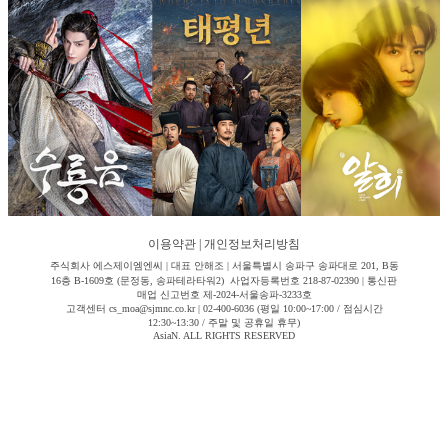
이용약관
|
개인정보처리방침
주식회사 에스제이엠엔씨 | 대표 안해조 | 서울특별시 송파구 송파대로 201, B동
16층 B-1609호 (문정동, 송파테라타워2) 사업자등록번호 218-87-02390 | 통신판
매업 신고번호 제-2024-서울송파-3233호
고객센터 cs_moa@sjmnc.co.kr | 02-400-6036 (평일 10:00~17:00 / 점심시간
12:30~13:30 / 주말 및 공휴일 휴무)
AsiaN. ALL RIGHTS RESERVED