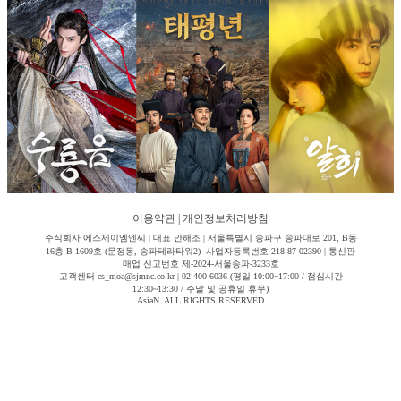
이용약관
|
개인정보처리방침
주식회사 에스제이엠엔씨 | 대표 안해조 | 서울특별시 송파구 송파대로 201, B동
16층 B-1609호 (문정동, 송파테라타워2) 사업자등록번호 218-87-02390 | 통신판
매업 신고번호 제-2024-서울송파-3233호
고객센터 cs_moa@sjmnc.co.kr | 02-400-6036 (평일 10:00~17:00 / 점심시간
12:30~13:30 / 주말 및 공휴일 휴무)
AsiaN. ALL RIGHTS RESERVED