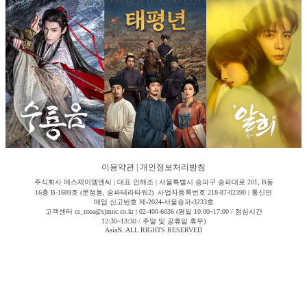
이용약관
|
개인정보처리방침
주식회사 에스제이엠엔씨 | 대표 안해조 | 서울특별시 송파구 송파대로 201, B동
16층 B-1609호 (문정동, 송파테라타워2) 사업자등록번호 218-87-02390 | 통신판
매업 신고번호 제-2024-서울송파-3233호
고객센터 cs_moa@sjmnc.co.kr | 02-400-6036 (평일 10:00~17:00 / 점심시간
12:30~13:30 / 주말 및 공휴일 휴무)
AsiaN. ALL RIGHTS RESERVED