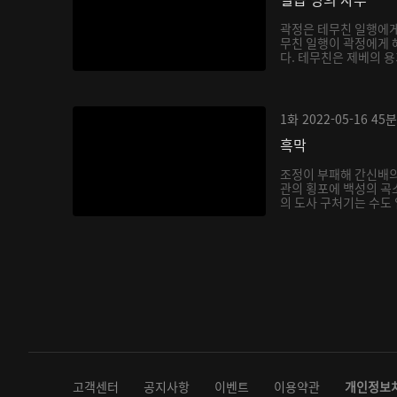
곽정은 테무친 일행에게
무친 일행이 곽정에게 
다. 테무친은 제베의 용
1화
2022-05-16
45분
흑막
조정이 부패해 간신배의
관의 횡포에 백성의 곡
의 도사 구처기는 수도 
고객센터
공지사항
이벤트
이용약관
개인정보