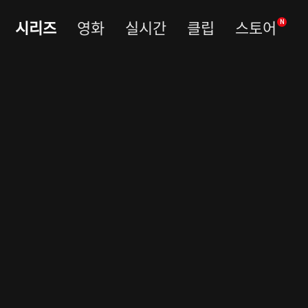
시리즈
영화
실시간
클립
스토어
N