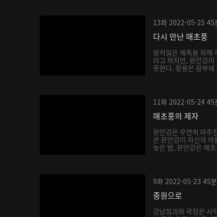
13화
2022-05-25
45
다시 만난 매초풍
왕처일은 해독을 위해 
라고 하지만, 완안강이
못한다. 황용은 왕부에 
11화
2022-05-24
45
매초풍의 제자
완안강은 우연히 마주친
은 완안강이 자신의 아
늦은 밤, 완안강은 매초
9화
2022-05-23
45분
중원으로
강남칠괴와 곽정은 사막