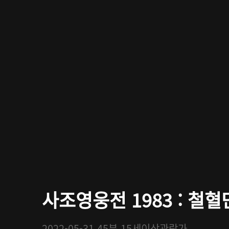
사조영웅전 1983 : 철혈단
2022-05-31
45분
15세이상관람가