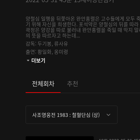
양철심 일행을 뒤쫓아온 완안홍렬은 고수들에게 모두 죽
기 위해 자신을 희생한다. 포석약은 양철심의 뒤를 따라
곽정은 양강을 따로 불러내 완안홍렬을 죽일 때 막지 말
의 뜻을 따르자고 하는데...
감독:
두기봉,
류사유
출연:
황일화,
옹미령
관람등급:
더보기
전체회차
추천
사조영웅전 1983 : 철혈단심 (상)