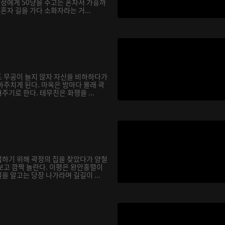
곽정에게 50냥을 주고는 혼자서 가흥까
 혼자 길을 가다 소화자라는 거...
 무공이 늘지 않자 자신을 비하하다가
마주치게 된다. 마옥은 밤마다 몰래 곽
기로 한다. 테무친은 화쟁을 ...
하기 위해 곽정의 집을 찾았다가 양철
보고 깜짝 놀란다. 이평은 완안홍렬이
 알고는 당장 나가라며 길길이 ...