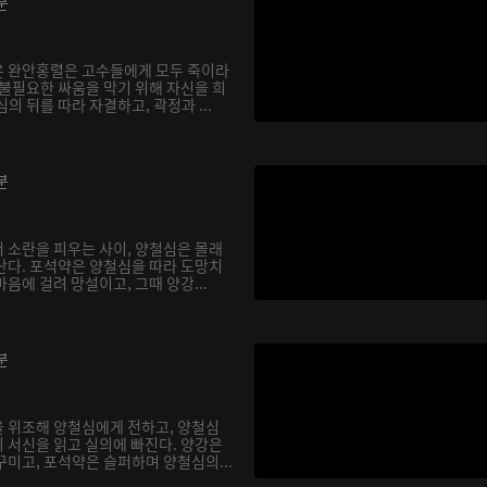
분
온 완안홍렬은 고수들에게 모두 죽이라
 불필요한 싸움을 막기 위해 자신을 희
의 뒤를 따라 자결하고, 곽정과 ...
분
 소란을 피우는 사이, 양철심은 몰래
난다. 포석약은 양철심을 따라 도망치
음에 걸려 망설이고, 그때 양강...
분
 위조해 양철심에게 전하고, 양철심
 서신을 읽고 실의에 빠진다. 양강은
꾸미고, 포석약은 슬퍼하며 양철심의...