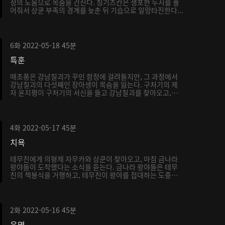
정의 도움으로 목숨을 건진다. 칭기즈칸은 생포한 두시를 풀
어줘서 상쿤 부족의 경계를 늦춘 뒤 기습으로 일망타진한다...
6화
2022-05-18
45분
특훈
매초풍은 강남칠괴가 꾸민 함정에 걸려들지만, 그 과정에서
강남칠괴의 다섯째인 장아생이 목숨을 잃는다. 구처기의 제
자 윤지평이 구처기의 서신을 들고 강남칠괴를 찾아오고,
서...
4화
2022-05-17
45분
치욕
테무친에게 의형제 자무카와 상쿤이 찾아오고, 마침 금나라
왕야들이 도착했다는 소식을 듣는다. 금나라 왕야들은 테무
친의 책봉식을 거행하고, 테무친이 왕야를 접대하는 도중
내...
2화
2022-05-16
45분
운명