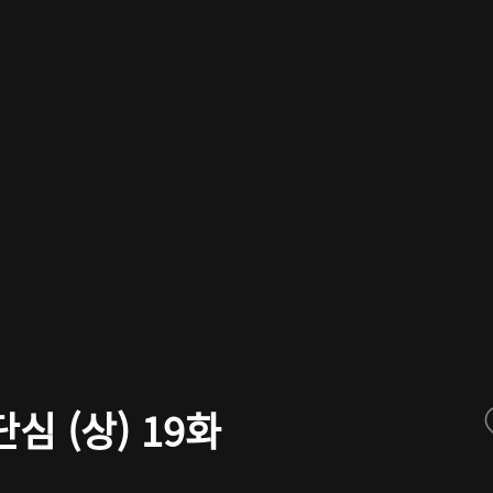
심 (상) 19화