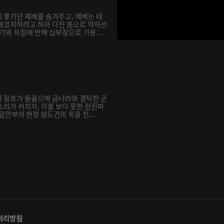
 쫓기던 제베를 숨겨주고, 제베는 테
해코지하려고 하자 다친 몸으로 막아선
기와 자질에 반해 십부장으로 기용...
 횡포가 들끓으며 금나라와 결탁한 군
소리가 커지자, 이를 보다 못한 전진파
임안부의 현령 왕도건의 목을 친...
처리방침