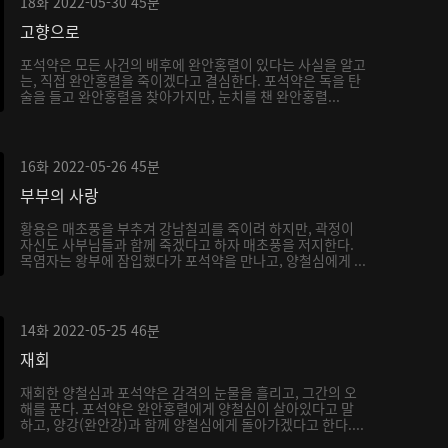
18화
2022-05-30
45분
고향으로
포석약은 모든 사건의 배후에 완안홍렬이 있다는 사실을 알고
는, 직접 완안홍렬을 죽이겠다고 결심한다. 포석약은 독을 탄
술을 들고 완안홍렬을 찾아가지만, 눈치를 챈 완안홍렬...
16화
2022-05-26
45분
부부의 사랑
황용은 매초풍을 부추겨 강남칠괴를 죽이려 하지만, 곽정이
자신도 사부님들과 함께 죽겠다고 하자 매초풍을 저지한다.
목염자는 왕부에 잠입했다가 포석약을 만나고, 양철심에게 ...
14화
2022-05-25
46분
재회
재회한 양철심과 포석약은 감격의 눈물을 흘리고, 그간의 오
해를 푼다. 포석약은 완안홍렬에게 양철심이 살아있다고 말
하고, 양강(완안강)과 함께 양철심에게 돌아가겠다고 한다....