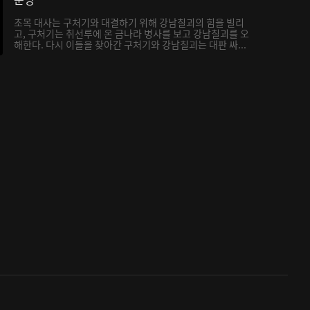
초목 대사는 구처기와 대결하기 위해 강남칠괴의 힘을 빌리
고, 구처기는 취선루에 온 금나라 병사를 보고 강남칠괴를 오
해한다. 다시 이들을 찾아간 구처기와 강남칠괴는 대판 싸...