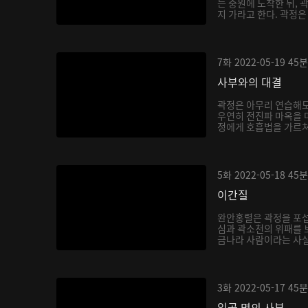
는 중원에 도착한 뒤, 
지 가라고 한다. 곽정은
7화
2022-05-19
45분
사부와의 대결
곽정은 아무리 연습해도
우연히 전진파 마옥을 
정에게 호흡법을 가르쳐주
5화
2022-05-18
45분
이간질
완안홍렬은 곽정을 포섭
심과 곽소천의 위패를 
금나라 사람이라는 사실을
3화
2022-05-17
45분
일곱 명의 사부