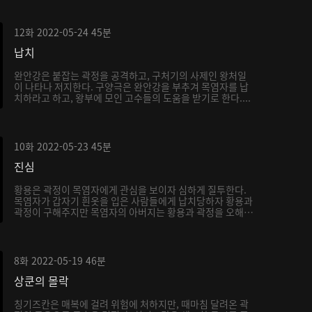
12화
2022-05-24
45분
납치
완안강은 붙잡는 곽정을 공격하고, 구처기의 사제인 왕처일
이 나타나 저지한다. 구양극은 완안강을 부추겨 목염자를 납
치하라고 하고, 왕부에 모인 고수들의 도움을 받기로 한다....
10화
2022-05-23
45분
진심
황용은 곽정이 목염자에게 관심을 보이자 심하게 질투한다.
목염자가 갑자기 흰옷을 입은 사람들에게 납치당하자 황용과
곽정이 구해주지만 목염자의 아버지는 황용과 곽정을 오해
하...
8화
2022-05-19
46분
상쿤의 몰락
칭기즈칸은 매복에 걸려 위험에 처하지만, 때마침 달려온 곽