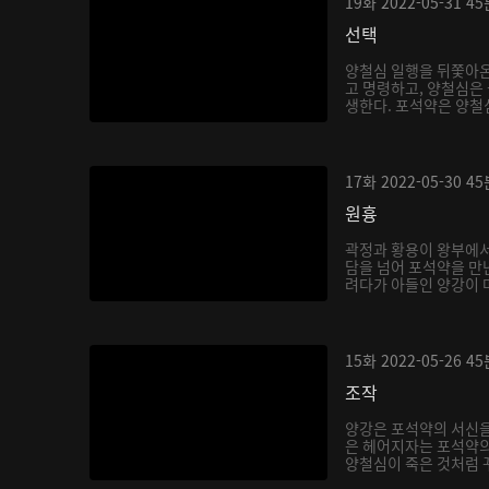
19화
2022-05-31
45
선택
양철심 일행을 뒤쫓아
고 명령하고, 양철심은
생한다. 포석약은 양철심
17화
2022-05-30
45
원흉
곽정과 황용이 왕부에서
담을 넘어 포석약을 만
려다가 아들인 양강이 마
15화
2022-05-26
45
조작
양강은 포석약의 서신을
은 헤어지자는 포석약의
양철심이 죽은 것처럼 