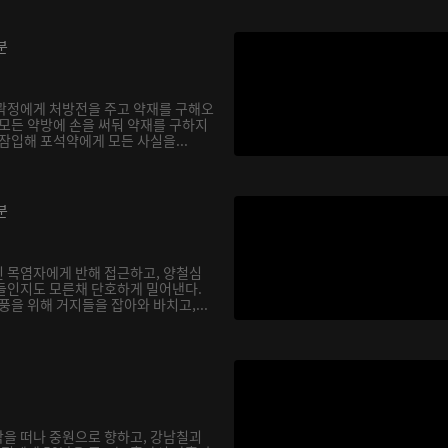
분
곽정에게 처방전을 주고 약재를 구해오
 모든 약방에 손을 써둬 약재를 구하지
잠입해 포석약에게 모든 사실을...
분
 목염자에게 반해 접근하고, 양철심
들인지도 모른채 단호하게 밀어낸다.
풍을 위해 거지들을 잡아와 바치고,...
을 떠나 중원으로 향하고, 강남칠괴