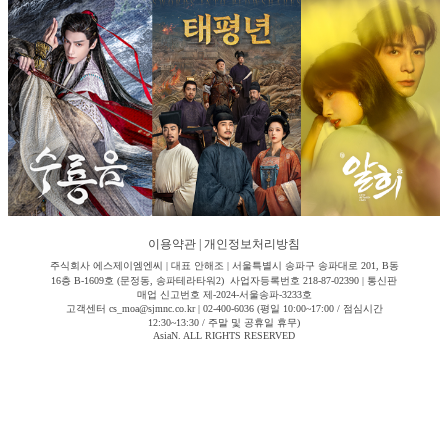
이용약관
|
개인정보처리방침
주식회사 에스제이엠엔씨 | 대표 안해조 | 서울특별시 송파구 송파대로 201, B동
16층 B-1609호 (문정동, 송파테라타워2) 사업자등록번호 218-87-02390 | 통신판
매업 신고번호 제-2024-서울송파-3233호
고객센터 cs_moa@sjmnc.co.kr | 02-400-6036 (평일 10:00~17:00 / 점심시간
12:30~13:30 / 주말 및 공휴일 휴무)
AsiaN. ALL RIGHTS RESERVED