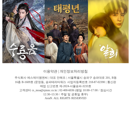
이용약관
|
개인정보처리방침
주식회사 에스제이엠엔씨 | 대표 안해조 | 서울특별시 송파구 송파대로 201, B동
16층 B-1609호 (문정동, 송파테라타워2) 사업자등록번호 218-87-02390 | 통신판
매업 신고번호 제-2024-서울송파-3233호
고객센터 cs_moa@sjmnc.co.kr | 02-400-6036 (평일 10:00~17:00 / 점심시간
12:30~13:30 / 주말 및 공휴일 휴무)
AsiaN. ALL RIGHTS RESERVED