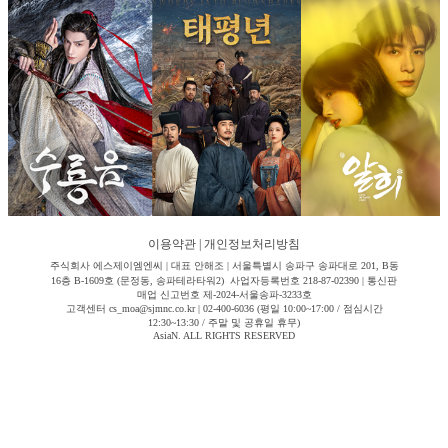
이용약관
|
개인정보처리방침
주식회사 에스제이엠엔씨 | 대표 안해조 | 서울특별시 송파구 송파대로 201, B동
16층 B-1609호 (문정동, 송파테라타워2) 사업자등록번호 218-87-02390 | 통신판
매업 신고번호 제-2024-서울송파-3233호
고객센터 cs_moa@sjmnc.co.kr | 02-400-6036 (평일 10:00~17:00 / 점심시간
12:30~13:30 / 주말 및 공휴일 휴무)
AsiaN. ALL RIGHTS RESERVED