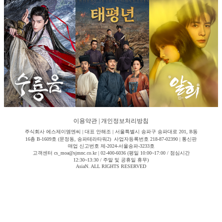
이용약관
|
개인정보처리방침
주식회사 에스제이엠엔씨 | 대표 안해조 | 서울특별시 송파구 송파대로 201, B동
16층 B-1609호 (문정동, 송파테라타워2) 사업자등록번호 218-87-02390 | 통신판
매업 신고번호 제-2024-서울송파-3233호
고객센터 cs_moa@sjmnc.co.kr | 02-400-6036 (평일 10:00~17:00 / 점심시간
12:30~13:30 / 주말 및 공휴일 휴무)
AsiaN. ALL RIGHTS RESERVED