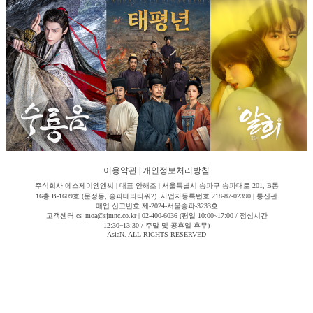
이용약관
|
개인정보처리방침
주식회사 에스제이엠엔씨 | 대표 안해조 | 서울특별시 송파구 송파대로 201, B동
16층 B-1609호 (문정동, 송파테라타워2) 사업자등록번호 218-87-02390 | 통신판
매업 신고번호 제-2024-서울송파-3233호
고객센터 cs_moa@sjmnc.co.kr | 02-400-6036 (평일 10:00~17:00 / 점심시간
12:30~13:30 / 주말 및 공휴일 휴무)
AsiaN. ALL RIGHTS RESERVED