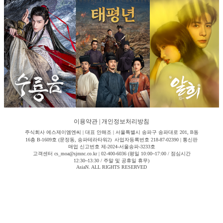
이용약관
|
개인정보처리방침
주식회사 에스제이엠엔씨 | 대표 안해조 | 서울특별시 송파구 송파대로 201, B동
16층 B-1609호 (문정동, 송파테라타워2) 사업자등록번호 218-87-02390 | 통신판
매업 신고번호 제-2024-서울송파-3233호
고객센터 cs_moa@sjmnc.co.kr | 02-400-6036 (평일 10:00~17:00 / 점심시간
12:30~13:30 / 주말 및 공휴일 휴무)
AsiaN. ALL RIGHTS RESERVED