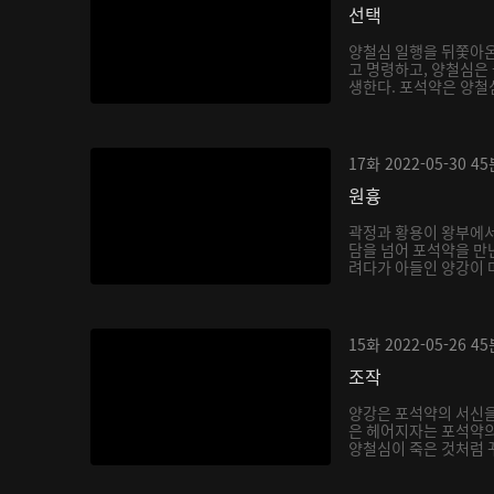
선택
양철심 일행을 뒤쫓아
고 명령하고, 양철심은
생한다. 포석약은 양철심
17화
2022-05-30
45
원흉
곽정과 황용이 왕부에서
담을 넘어 포석약을 만
려다가 아들인 양강이 마
15화
2022-05-26
45
조작
양강은 포석약의 서신을
은 헤어지자는 포석약의
양철심이 죽은 것처럼 