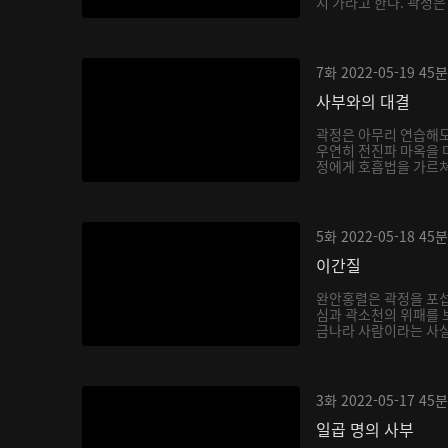
지 가라고 한다. 곽정은
7화
2022-05-19
45분
사부와의 대결
곽정은 아무리 연습해도
우연히 전진파 마옥을 
정에게 호흡법을 가르쳐주
5화
2022-05-18
45분
이간질
완안홍렬은 곽정을 포섭
심과 곽소천의 위패를 
금나라 사람이라는 사실을
3화
2022-05-17
45분
일곱 명의 사부