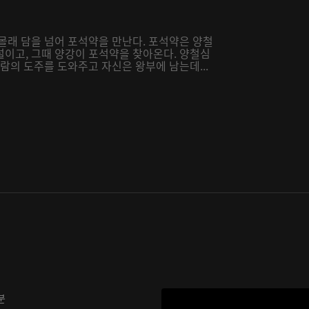
몰래 담을 넘어 포석약을 만난다. 포석약은 양철
설이고, 그때 양강이 포석약을 찾아온다. 양철심
람의 도주를 도와주고 자신은 왕부에 남는데...
분