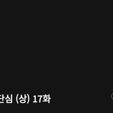
심 (상) 17화