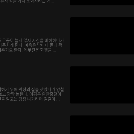
 혼자 길을 가다 소화자라는 거...
 무공이 늘지 않자 자신을 비하하다가
마주치게 된다. 마옥은 밤마다 몰래 곽
기로 한다. 테무친은 화쟁을 ...
하기 위해 곽정의 집을 찾았다가 양철
보고 깜짝 놀란다. 이평은 완안홍렬이
 알고는 당장 나가라며 길길이 ...