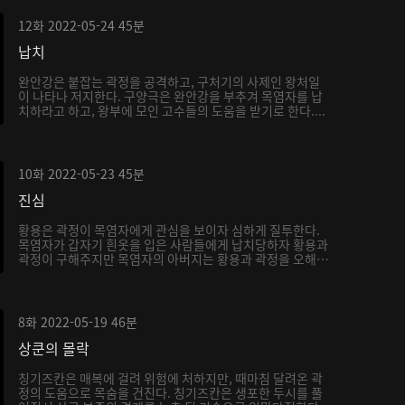
12화
2022-05-24
45분
납치
완안강은 붙잡는 곽정을 공격하고, 구처기의 사제인 왕처일
이 나타나 저지한다. 구양극은 완안강을 부추겨 목염자를 납
치하라고 하고, 왕부에 모인 고수들의 도움을 받기로 한다....
10화
2022-05-23
45분
진심
황용은 곽정이 목염자에게 관심을 보이자 심하게 질투한다.
목염자가 갑자기 흰옷을 입은 사람들에게 납치당하자 황용과
곽정이 구해주지만 목염자의 아버지는 황용과 곽정을 오해
하...
8화
2022-05-19
46분
상쿤의 몰락
칭기즈칸은 매복에 걸려 위험에 처하지만, 때마침 달려온 곽
정의 도움으로 목숨을 건진다. 칭기즈칸은 생포한 두시를 풀