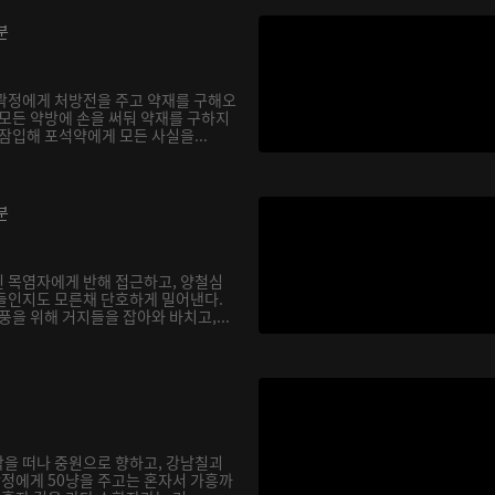
분
곽정에게 처방전을 주고 약재를 구해오
 모든 약방에 손을 써둬 약재를 구하지
잠입해 포석약에게 모든 사실을...
분
 목염자에게 반해 접근하고, 양철심
들인지도 모른채 단호하게 밀어낸다.
풍을 위해 거지들을 잡아와 바치고,...
을 떠나 중원으로 향하고, 강남칠괴
곽정에게 50냥을 주고는 혼자서 가흥까