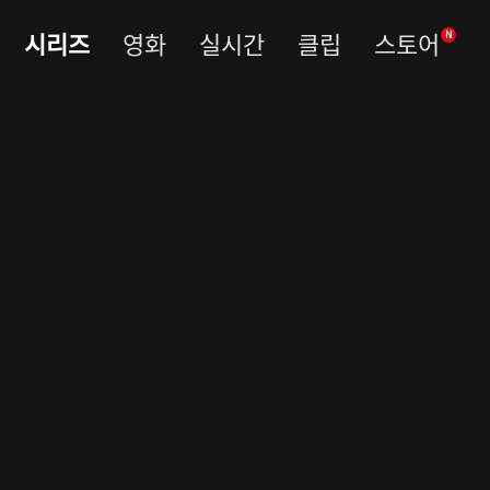
시리즈
영화
실시간
클립
스토어
N