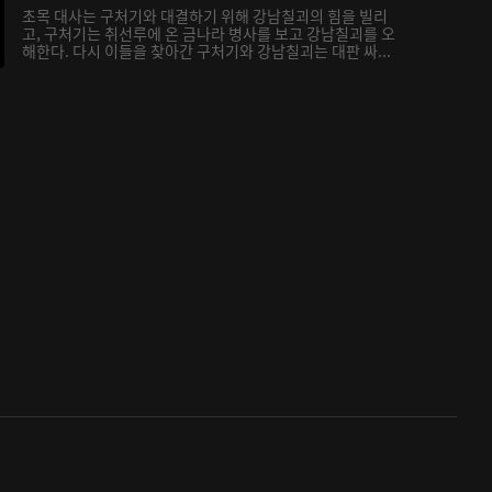
초목 대사는 구처기와 대결하기 위해 강남칠괴의 힘을 빌리
고, 구처기는 취선루에 온 금나라 병사를 보고 강남칠괴를 오
해한다. 다시 이들을 찾아간 구처기와 강남칠괴는 대판 싸...