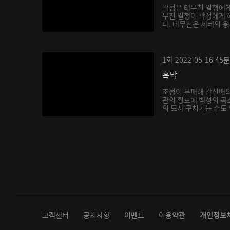
곽정은 테무친 일행에게
무친 일행이 곽정에게 
다. 테무친은 제베의 용
1화
2022-05-16
45분
흑막
조정이 부패해 간신배의
관의 횡포에 백성의 곡
의 도사 구처기는 수도 
고객센터
공지사항
이벤트
이용약관
개인정보