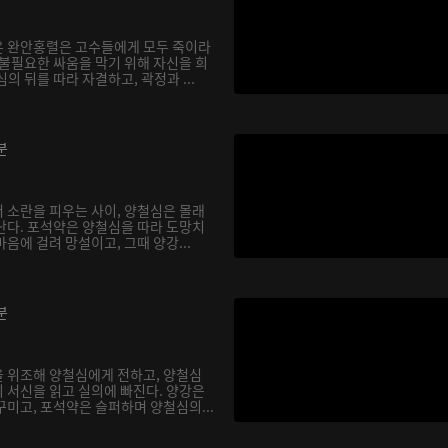
온 완안홍렬은 고수들에게 모두 죽이라
 불필요한 싸움을 막기 위해 자신을 희
의 뒤를 따라 자결하고, 곽정과 ...
분
 소란을 피우는 사이, 양철심은 몰래
난다. 포석약은 양철심을 따라 도망치
음에 걸려 망설이고, 그때 양강...
분
 위조해 양철심에게 전하고, 양철심
 서신을 읽고 실의에 빠진다. 양강은
꾸미고, 포석약은 슬퍼하며 양철심의...