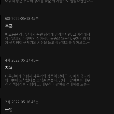
어줘서 상쿤 부족의 경계를 늦춘 뒤 기습으로 일망타진한다...
6화
2022-05-18
45분
특훈
매초풍은 강남칠괴가 꾸민 함정에 걸려들지만, 그 과정에서
강남칠괴의 다섯째인 장아생이 목숨을 잃는다. 구처기의 제
자 윤지평이 구처기의 서신을 들고 강남칠괴를 찾아오고,
서...
4화
2022-05-17
45분
치욕
테무친에게 의형제 자무카와 상쿤이 찾아오고, 마침 금나라
왕야들이 도착했다는 소식을 듣는다. 금나라 왕야들은 테무
친의 책봉식을 거행하고, 테무친이 왕야를 접대하는 도중
내...
2화
2022-05-16
45분
운명