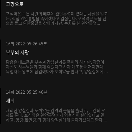
고향으로
포석약은 모든 사건의 배후에 완안홍렬이 있다는 사실을 알고
는, 직접 완안홍렬을 죽이겠다고 결심한다. 포석약은 독을 탄
술을 들고 완안홍렬을 찾아가지만, 눈치를 챈 완안홍렬...
16화
2022-05-26
45분
부부의 사랑
황용은 매초풍을 부추겨 강남칠괴를 죽이려 하지만, 곽정이
자신도 사부님들과 함께 죽겠다고 하자 매초풍을 저지한다.
목염자는 왕부에 잠입했다가 포석약을 만나고, 양철심에게 ...
14화
2022-05-25
46분
재회
재회한 양철심과 포석약은 감격의 눈물을 흘리고, 그간의 오
해를 푼다. 포석약은 완안홍렬에게 양철심이 살아있다고 말
하고, 양강(완안강)과 함께 양철심에게 돌아가겠다고 한다....