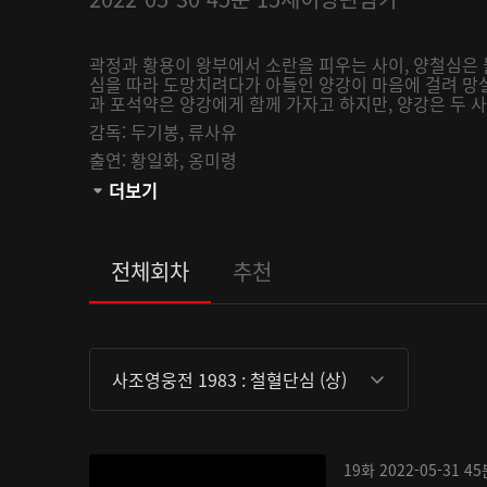
곽정과 황용이 왕부에서 소란을 피우는 사이, 양철심은 
심을 따라 도망치려다가 아들인 양강이 마음에 걸려 망
과 포석약은 양강에게 함께 가자고 하지만, 양강은 두 사
감독:
두기봉,
류사유
출연:
황일화,
옹미령
관람등급:
더보기
전체회차
추천
사조영웅전 1983 : 철혈단심 (상)
19화
2022-05-31
45