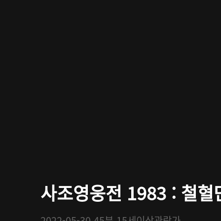
사조영웅전 1983 : 철혈단
2022-05-30
45분
15세이상관람가