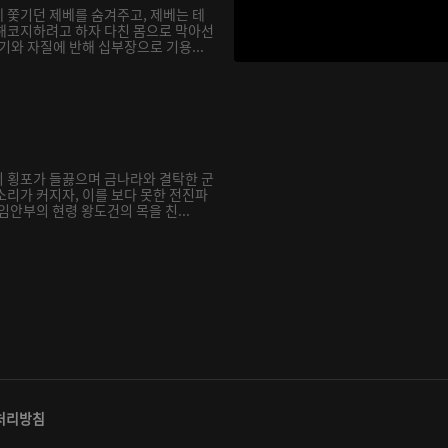
 쫓기던 제베를 숨겨주고, 제베는 테
해코지하려고 하자 다친 몸으로 막아선
기와 자질에 반해 십부장으로 기용...
 횡포가 들끓으며 금나라와 결탁한 군
소리가 커지자, 이를 보다 못한 전진파
임안부의 현령 왕도건의 목을 친...
처리방침