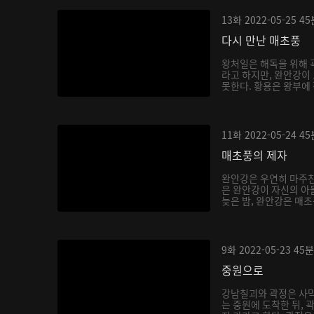
13화
2022-05-25
45
다시 만난 매초풍
왕처일은 해독을 위해 
라고 하지만, 완안강이
못한다. 황용은 왕부에 
11화
2022-05-24
45
매초풍의 제자
완안강은 우연히 마주친
은 완안강이 자신의 아
늦은 밤, 완안강은 매초
9화
2022-05-23
45분
중원으로
강남칠괴와 곽정은 사막
는 중원에 도착한 뒤, 