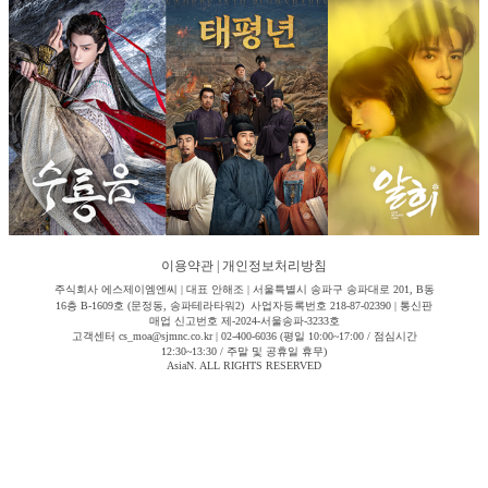
이용약관
|
개인정보처리방침
주식회사 에스제이엠엔씨 | 대표 안해조 | 서울특별시 송파구 송파대로 201, B동
16층 B-1609호 (문정동, 송파테라타워2) 사업자등록번호 218-87-02390 | 통신판
매업 신고번호 제-2024-서울송파-3233호
고객센터 cs_moa@sjmnc.co.kr | 02-400-6036 (평일 10:00~17:00 / 점심시간
12:30~13:30 / 주말 및 공휴일 휴무)
AsiaN. ALL RIGHTS RESERVED