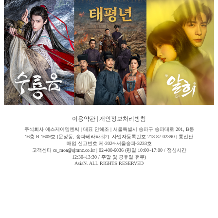
이용약관
|
개인정보처리방침
주식회사 에스제이엠엔씨 | 대표 안해조 | 서울특별시 송파구 송파대로 201, B동
16층 B-1609호 (문정동, 송파테라타워2) 사업자등록번호 218-87-02390 | 통신판
매업 신고번호 제-2024-서울송파-3233호
고객센터 cs_moa@sjmnc.co.kr | 02-400-6036 (평일 10:00~17:00 / 점심시간
12:30~13:30 / 주말 및 공휴일 휴무)
AsiaN. ALL RIGHTS RESERVED